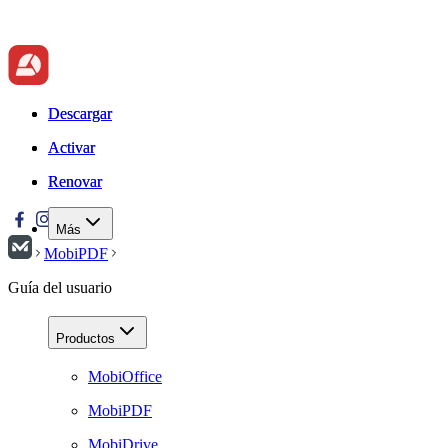
Descargar
Descargar
Activar
Activar
Renovar
Renovar
Más
MobiPDF
Guía del usuario
Productos
MobiOffice
MobiPDF
MobiDrive