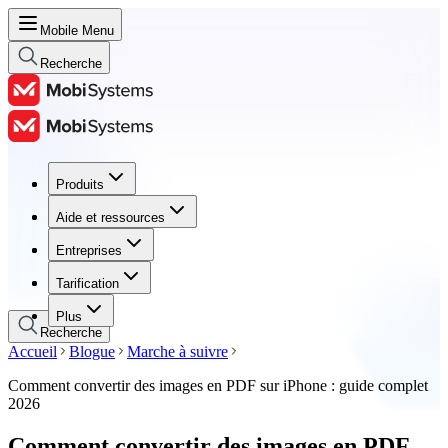
Mobile Menu
Recherche
Produits
Produits
Aide et ressources
Aide et ressources
Entreprises
Entreprises
Tarification
Tarification
Plus
Recherche
Accueil
Blogue
Marche à suivre
Comment convertir des images en PDF sur iPhone : guide complet
2026
Comment convertir des images en PDF