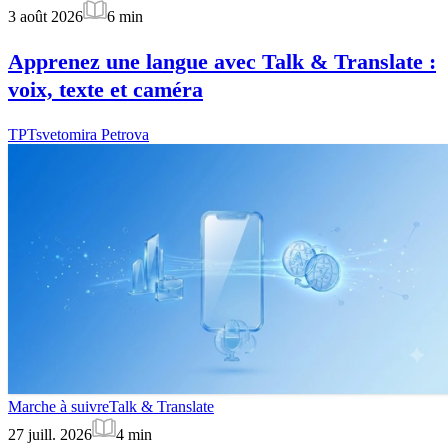
3 août 2026
6
min
Apprenez une langue avec Talk & Translate :
voix, texte et caméra
TP
Tsvetomira Petrova
Marche à suivre
Talk & Translate
27 juill. 2026
4
min