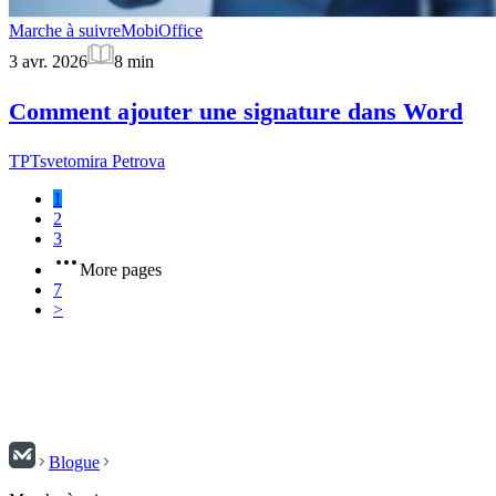
Marche à suivre
MobiOffice
3 avr. 2026
8
min
Comment ajouter une signature dans Word
TP
Tsvetomira Petrova
1
2
3
More pages
7
>
Blogue