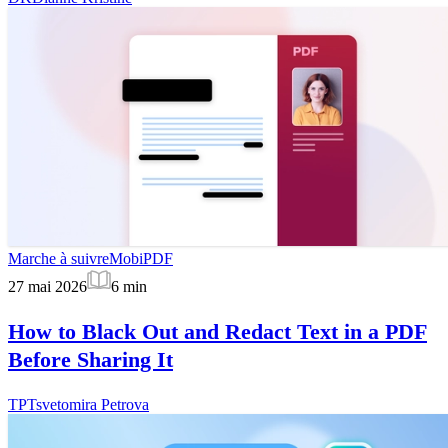
Marche à suivre
MobiPDF
27 mai 2026
6
min
How to Black Out and Redact Text in a PDF
Before Sharing It
TP
Tsvetomira Petrova