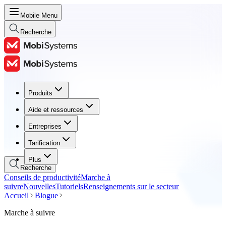
Mobile Menu
Recherche
Produits
Produits
Aide et ressources
Aide et ressources
Entreprises
Entreprises
Tarification
Tarification
Plus
Recherche
Conseils de productivité
Marche à
suivre
Nouvelles
Tutoriels
Renseignements sur le secteur
Accueil
Blogue
Marche à suivre