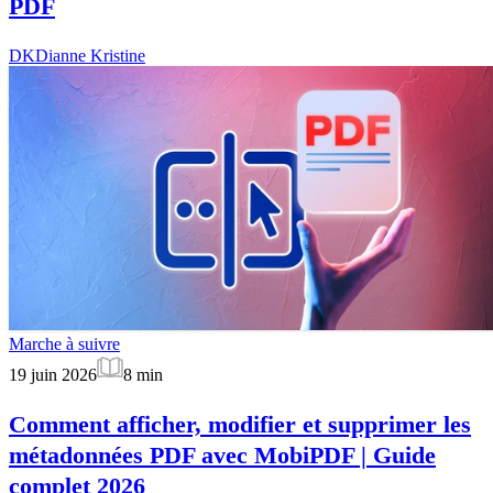
PDF
DK
Dianne Kristine
Marche à suivre
19 juin 2026
8
min
Comment afficher, modifier et supprimer les
métadonnées PDF avec MobiPDF | Guide
complet 2026