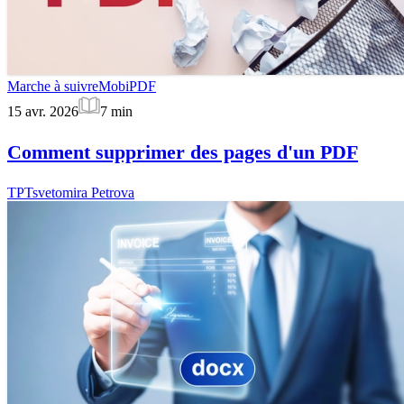
Marche à suivre
MobiPDF
15 avr. 2026
7
min
Comment supprimer des pages d'un PDF
TP
Tsvetomira Petrova