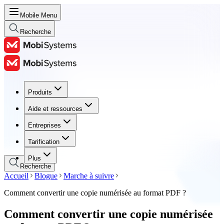
Mobile Menu
Recherche
Produits
Produits
Aide et ressources
Aide et ressources
Entreprises
Entreprises
Tarification
Tarification
Plus
Recherche
Accueil
Blogue
Marche à suivre
Comment convertir une copie numérisée au format PDF ?
Comment convertir une copie numérisée