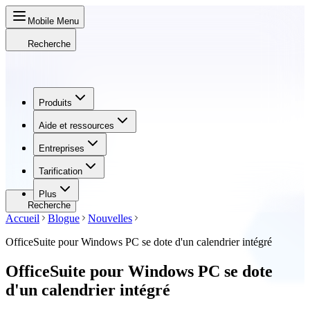
Mobile Menu
Recherche
Produits
Produits
Aide et ressources
Aide et ressources
Entreprises
Entreprises
Tarification
Tarification
Plus
Recherche
Accueil
Blogue
Nouvelles
OfficeSuite pour Windows PC se dote d'un calendrier intégré
OfficeSuite pour Windows PC se dote
d'un calendrier intégré