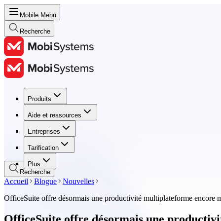
Mobile Menu
Recherche
Produits
Produits
Aide et ressources
Aide et ressources
Entreprises
Entreprises
Tarification
Tarification
Plus
Recherche
Accueil
Blogue
Nouvelles
OfficeSuite offre désormais une productivité multiplateforme encore m
OfficeSuite offre désormais une productiv