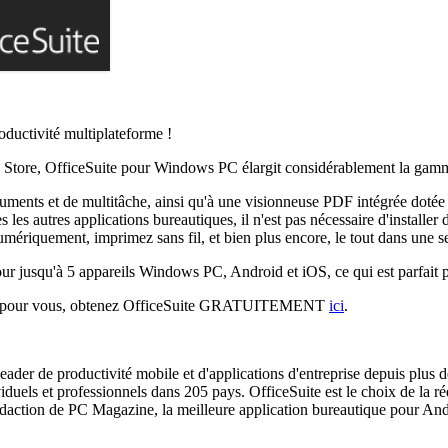
oductivité multiplateforme !
p Store, OfficeSuite pour Windows PC élargit considérablement la gam
ments et de multitâche, ainsi qu'à une visionneuse PDF intégrée dotée 
 les autres applications bureautiques, il n'est pas nécessaire d'installer
mériquement, imprimez sans fil, et bien plus encore, le tout dans une s
 jusqu'à 5 appareils Windows PC, Android et iOS, ce qui est parfait po
aire pour vous, obtenez OfficeSuite GRATUITEMENT
ici
.
ader de productivité mobile et d'applications d'entreprise depuis plus 
iduels et professionnels dans 205 pays. OfficeSuite est le choix de la r
rédaction de PC Magazine, la meilleure application bureautique pour An