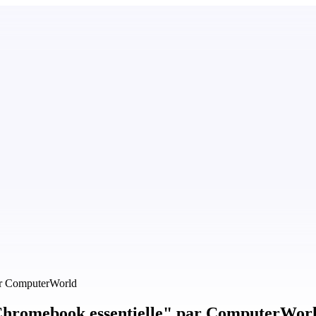
par ComputerWorld
 Chromebook essentielle" par ComputerWor