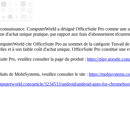
econnaissance. ComputerWorld a désigné OfficeSuite Pro comme une app
tion d'achat unique pratique, par rapport aux frais d'abonnement récurren
mputerWorld cite OfficeSuite Pro au sommet de la catégorie Travail de b
lles et à son faible coût d'achat unique, OfficeSuite Pro constitue une 
Suite Pro, veuillez consulter la page du produit :
https://play.google.com/
oduits de MobiSystems, veuillez consulter le site :
https://mobisystems.c
puterworld.com/article/3234533/android/android-apps-for-chromebooks