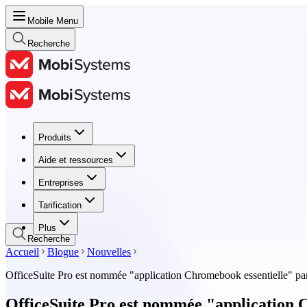
Mobile Menu
Recherche
Produits
Produits
Aide et ressources
Aide et ressources
Entreprises
Entreprises
Tarification
Tarification
Plus
Recherche
Accueil
Blogue
Nouvelles
OfficeSuite Pro est nommée "application Chromebook essentielle" 
OfficeSuite Pro est nommée "application