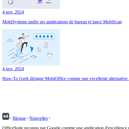
4 nov. 2024
MobiSystems uniﬁe ses applications de bureau et lance MobiScan
4 nov. 2024
How-To Geek désigne MobiOffice comme une excellente alternative à
Blogue
Nouvelles
OfficeSuite reconnu par Google comme une application d'excellence