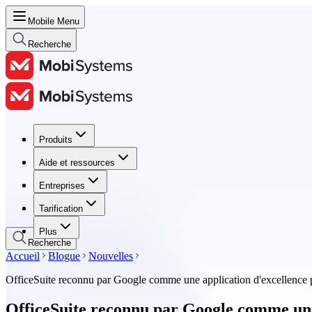
Mobile Menu
Recherche
Produits
Produits
Aide et ressources
Aide et ressources
Entreprises
Entreprises
Tarification
Tarification
Plus
Recherche
Accueil
Blogue
Nouvelles
OfficeSuite reconnu par Google comme une application d'excellence
OfficeSuite reconnu par Google comme une