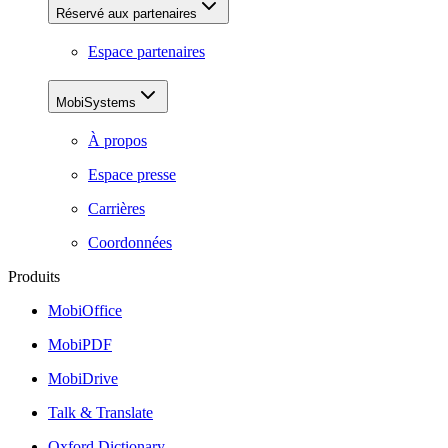
Réservé aux partenaires
Espace partenaires
MobiSystems
À propos
Espace presse
Carrières
Coordonnées
Produits
MobiOffice
MobiPDF
MobiDrive
Talk & Translate
Oxford Dictionary