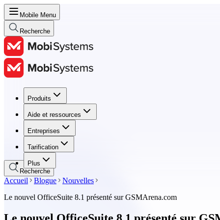
Mobile Menu
Recherche
Produits
Produits
Aide et ressources
Aide et ressources
Entreprises
Entreprises
Tarification
Tarification
Plus
Recherche
Accueil
Blogue
Nouvelles
Le nouvel OfficeSuite 8.1 présenté sur GSMArena.com
Le nouvel OfficeSuite 8.1 présenté sur 