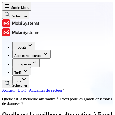
Mobile Menu
Rechercher
Produits
Produits
Aide et ressources
Aide et ressources
Entreprises
Entreprises
Tarifs
Tarifs
Plus
Rechercher
Accueil
Blog
Actualités du secteur
Quelle est la meilleure alternative à Excel pour les grands ensembles
de données ?
Quelle est la meilleure alternative à Excel