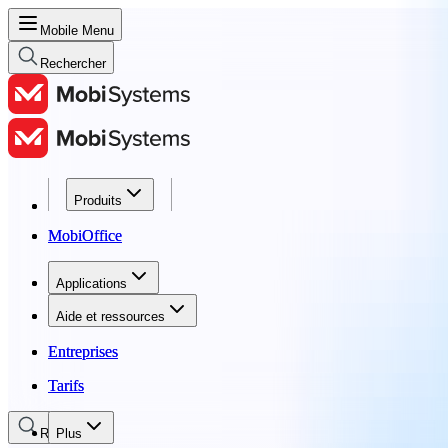
Mobile Menu
Rechercher
Produits
Produits
MobiOffice
MobiOffice
Applications
Applications
Aide et ressources
Aide et ressources
Entreprises
Entreprises
Tarifs
Tarifs
Rechercher
Plus