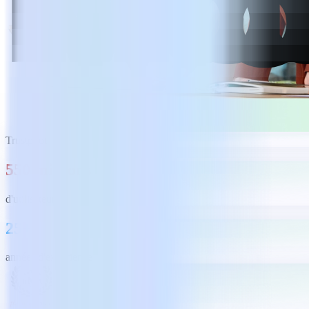
Trustpilot
550 millions
d'utilisateurs
25+
années d'expérience