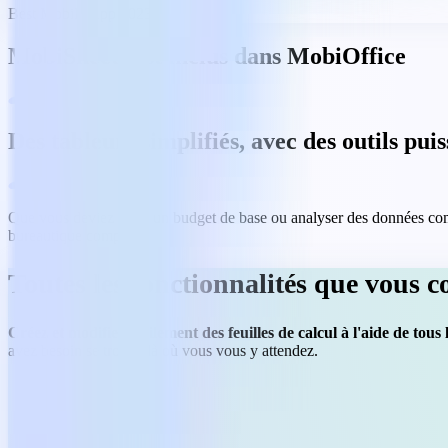
Best Mobile App 2023
MobiSheets est inclus dans MobiOffice
Des tableurs simplifiés, avec des outils pui
Que vous deviez créer un budget de base ou analyser des données compl
bureautique complète.
Toutes les fonctionnalités que vous 
Créez et modifiez facilement des feuilles de calcul à l'aide de tous l
avez besoin se trouve là où vous vous y attendez.