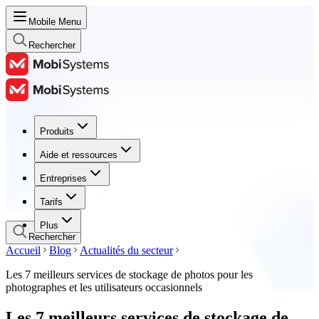
Mobile Menu
Rechercher
Produits
Produits
Aide et ressources
Aide et ressources
Entreprises
Entreprises
Tarifs
Tarifs
Plus
Rechercher
Accueil
Blog
Actualités du secteur
Les 7 meilleurs services de stockage de photos pour les
photographes et les utilisateurs occasionnels
Les 7 meilleurs services de stockage de