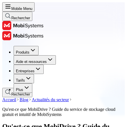
Mobile Menu
Rechercher
Produits
Produits
Aide et ressources
Aide et ressources
Entreprises
Entreprises
Tarifs
Tarifs
Plus
Rechercher
Accueil
Blog
Actualités du secteur
Qu'est-ce que MobiDrive ? Guide du service de stockage cloud
gratuit et intuitif de MobiSystems
Qu'est-ce que MobiDrive ? Guide du