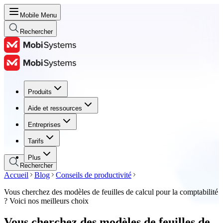
Mobile Menu
Rechercher
Produits
Produits
Aide et ressources
Aide et ressources
Entreprises
Entreprises
Tarifs
Tarifs
Plus
Rechercher
Accueil
Blog
Conseils de productivité
Vous cherchez des modèles de feuilles de calcul pour la comptabilité
? Voici nos meilleurs choix
Vous cherchez des modèles de feuilles de