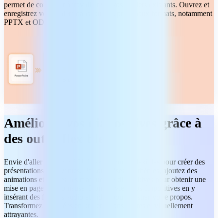
permet de continuer à travailler sur vos fichiers existants. Ouvrez et
enregistrez vos fichiers dans tous les principaux formats, notamment
PPTX et ODP.
Améliorez vos diapositives grâce à
des outils flexibles
Envie d'aller plus loin ? Utilisez des outils flexibles pour créer des
présentations captivantes. Personnalisez les thèmes, ajoutez des
animations et utilisez les masques de diapositives pour obtenir une
mise en page harmonieuse. Donnez vie à vos diapositives en y
insérant des fichiers audio et vidéo pour illustrer votre propos.
Transformez vos idées en présentations claires et visuellement
attrayantes.