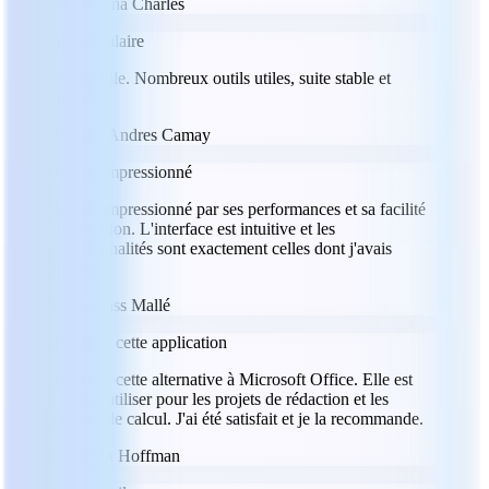
MC
Milena Charles
Spectaculaire
Incroyable. Nombreux outils utiles, suite stable et
intuitive.
JC
Julio Andres Camay
Je suis impressionné
Je suis impressionné par ses performances et sa facilité
d'utilisation. L'interface est intuitive et les
fonctionnalités sont exactement celles dont j'avais
besoin.
LM
Labass Mallé
J'ai aimé cette application
J'ai aimé cette alternative à Microsoft Office. Elle est
facile à utiliser pour les projets de rédaction et les
feuilles de calcul. J'ai été satisfait et je la recommande.
RH
Ryan Hoffman