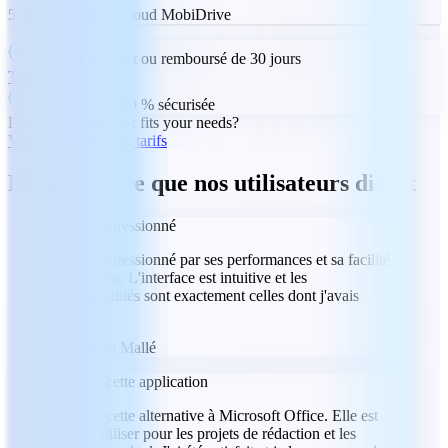
5 Go de stockage cloud MobiDrive
Garantie satisfait ou remboursé de 30 jours
Trustpilot
Transaction 100 % sécurisée
Don't see a plan that fits your needs?
Voir les offres et les tarifs
Découvrez ce que nos utilisateurs disent
Je suis impressionné
Je suis impressionné par ses performances et sa facilité
d'utilisation. L'interface est intuitive et les
fonctionnalités sont exactement celles dont j'avais
besoin.
LM
Labass Mallé
J'ai aimé cette application
J'ai aimé cette alternative à Microsoft Office. Elle est
facile à utiliser pour les projets de rédaction et les