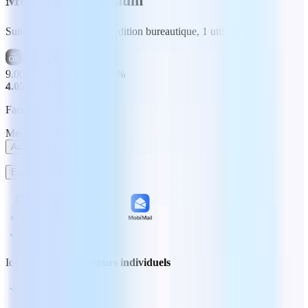
MobiOffice Premium
Suite complète d'outils d'édition bureautique, 1 utilisateur
9.00 CHF
Économisez 55%
4.05 CHF
/mois
Facturation annuelle
Mensuel
Annuel
Acheter maintenant
Essai gratuit de 7 jours
Idéal pour les
utilisateurs individuels