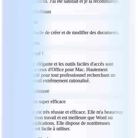
feuilles de calcul. J'ai été satisfait et je la recommande.
RH
Ryan Hoffman
Super facile
Il est très facile de créer et de modifier des documents.
JJ
Jeff Jacobs
Impressionné !
L'interface élégante et les outils faciles d'accès sont
similaires à ceux d'Office pour Mac. Hautement
recommandé pour tout professionnel recherchant un
flux de travail extrêmement rationalisé.
PG
Paul Gettmore
Application super efficace
Cette suite est très réussie et efficace. Elle m'a beaucoup
aidé avec mon travail et est meilleure que Word ou
d'autres applications. Elle dispose de nombreuses
options et est facile à utiliser.