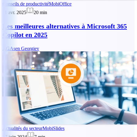
Conseils de productivité
MobiOffice
11 avr. 2025
20
min
Les meilleures alternatives à Microsoft 365
Copilot en 2025
AG
Asen Georgiev
Actualités du secteur
MobiSlides
17 juin 2024
7
min