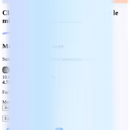
Choisissez l'abonnement MobiOffice le
mieux adapté à vos besoins
MobiOffice Multi-user
Suite complète d'outils d'édition bureautique, 6 utilisateurs
10.00 CHF
Économisez 53%
4.73 CHF
/mois
Facturation annuelle
Mensuel
Annuel
Acheter maintenant
Essai gratuit de 7 jours