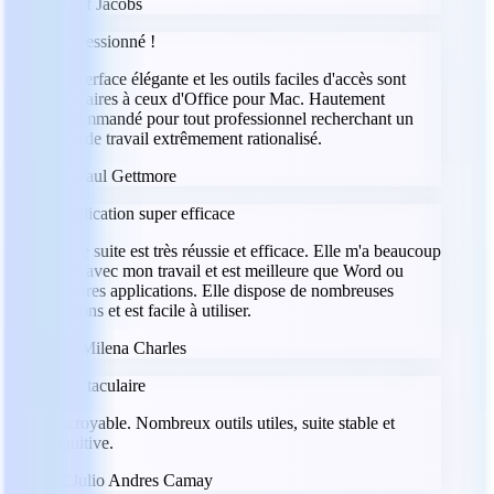
JJ
Jeff Jacobs
Impressionné !
L'interface élégante et les outils faciles d'accès sont
similaires à ceux d'Office pour Mac. Hautement
recommandé pour tout professionnel recherchant un
flux de travail extrêmement rationalisé.
PG
Paul Gettmore
Application super efficace
Cette suite est très réussie et efficace. Elle m'a beaucoup
aidé avec mon travail et est meilleure que Word ou
d'autres applications. Elle dispose de nombreuses
options et est facile à utiliser.
MC
Milena Charles
Spectaculaire
Incroyable. Nombreux outils utiles, suite stable et
intuitive.
JC
Julio Andres Camay