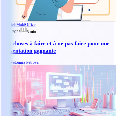
Tutoriels
MobiOffice
2 oct. 2023
8
min
Les choses à faire et à ne pas faire pour une
présentation gagnante
TP
Tsvetomira Petrova