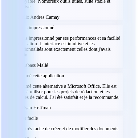
Incroyable. Nombreux outils utiles, suite stable et
intuitive.
JC
Julio Andres Camay
Je suis impressionné
Je suis impressionné par ses performances et sa facilité
d'utilisation. L'interface est intuitive et les
fonctionnalités sont exactement celles dont j'avais
besoin.
LM
Labass Mallé
J'ai aimé cette application
J'ai aimé cette alternative à Microsoft Office. Elle est
facile à utiliser pour les projets de rédaction et les
feuilles de calcul. J'ai été satisfait et je la recommande.
RH
Ryan Hoffman
Super facile
Il est très facile de créer et de modifier des documents.