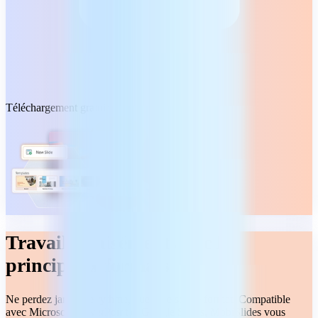
Téléchargement gratuit
Travaillez aisément avec les
principaux formats
Ne perdez jamais le rythme, quel que soit le format. Compatible
avec Microsoft PowerPoint et Google Slides, MobiSlides vous