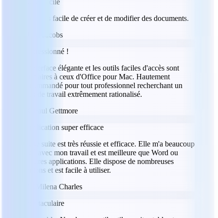
Super facile
Il est très facile de créer et de modifier des documents.
JJ
Jeff Jacobs
Impressionné !
L'interface élégante et les outils faciles d'accès sont
similaires à ceux d'Office pour Mac. Hautement
recommandé pour tout professionnel recherchant un
flux de travail extrêmement rationalisé.
PG
Paul Gettmore
Application super efficace
Cette suite est très réussie et efficace. Elle m'a beaucoup
aidé avec mon travail et est meilleure que Word ou
d'autres applications. Elle dispose de nombreuses
options et est facile à utiliser.
MC
Milena Charles
Spectaculaire