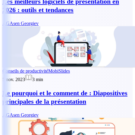
Les meilleurs logiciels de présentation en
2026 : outils et tendances
AG
Asen Georgiev
Conseils de productivité
MobiSlides
5 nov. 2023
3
min
Le pourquoi et le comment de : Diapositives
principales de la présentation
AG
Asen Georgiev