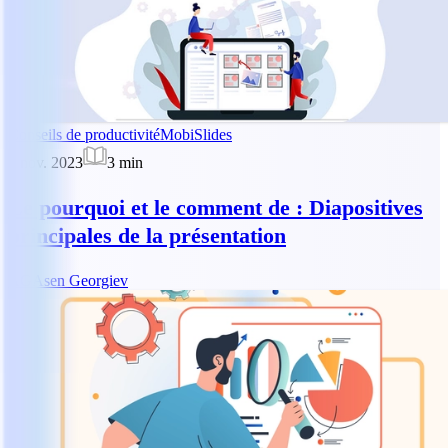
Conseils de productivité
MobiSlides
5 nov. 2023
3
min
Le pourquoi et le comment de : Diapositives
principales de la présentation
AG
Asen Georgiev