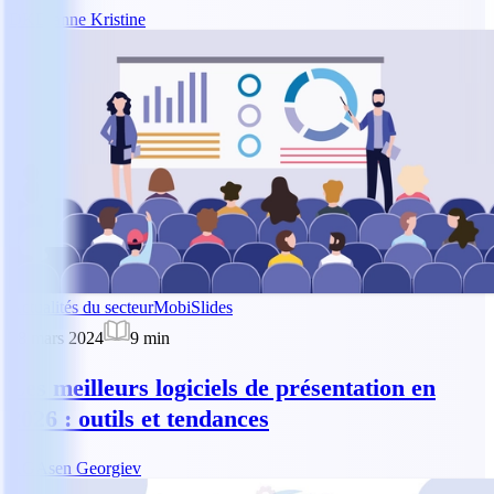
DK
Dianne Kristine
Actualités du secteur
MobiSlides
28 mars 2024
9
min
Les meilleurs logiciels de présentation en
2026 : outils et tendances
AG
Asen Georgiev