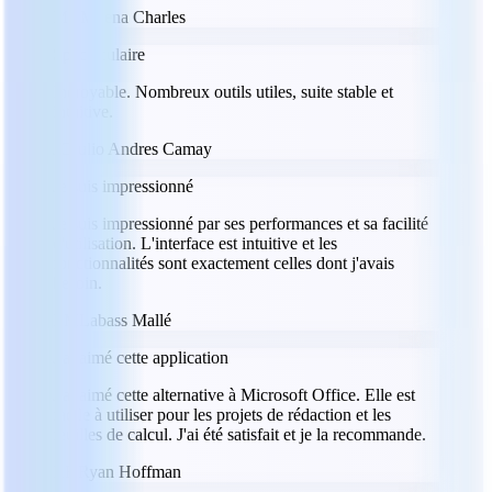
MC
Milena Charles
Spectaculaire
Incroyable. Nombreux outils utiles, suite stable et
intuitive.
JC
Julio Andres Camay
Je suis impressionné
Je suis impressionné par ses performances et sa facilité
d'utilisation. L'interface est intuitive et les
fonctionnalités sont exactement celles dont j'avais
besoin.
LM
Labass Mallé
J'ai aimé cette application
J'ai aimé cette alternative à Microsoft Office. Elle est
facile à utiliser pour les projets de rédaction et les
feuilles de calcul. J'ai été satisfait et je la recommande.
RH
Ryan Hoffman