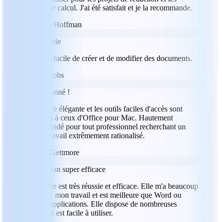
feuilles de calcul. J'ai été satisfait et je la recommande.
RH
Ryan Hoffman
Super facile
Il est très facile de créer et de modifier des documents.
JJ
Jeff Jacobs
Impressionné !
L'interface élégante et les outils faciles d'accès sont
similaires à ceux d'Office pour Mac. Hautement
recommandé pour tout professionnel recherchant un
flux de travail extrêmement rationalisé.
PG
Paul Gettmore
Application super efficace
Cette suite est très réussie et efficace. Elle m'a beaucoup
aidé avec mon travail et est meilleure que Word ou
d'autres applications. Elle dispose de nombreuses
options et est facile à utiliser.