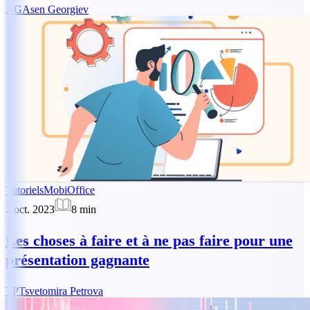
AG
Asen Georgiev
Tutoriels
MobiOffice
2 oct. 2023
8
min
Les choses à faire et à ne pas faire pour une
présentation gagnante
TP
Tsvetomira Petrova