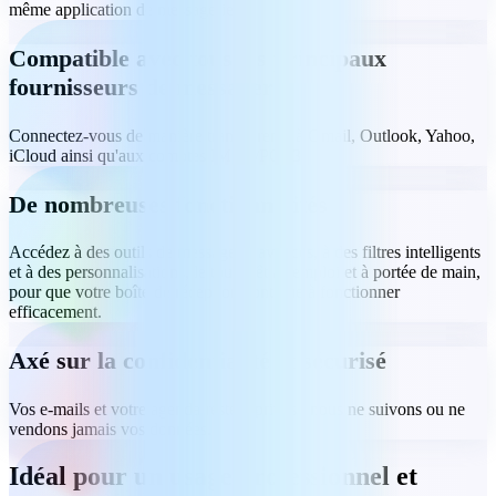
même application de messagerie.
Compatible avec tous les principaux
fournisseurs de messagerie
Connectez-vous de manière transparente à Gmail, Outlook, Yahoo,
iCloud ainsi qu'aux comptes IMAP/POP3.
De nombreuses fonctionnalités
Accédez à des outils de messagerie avancés, à des filtres intelligents
et à des personnalisations, le tout prêt à l'emploi et à portée de main,
pour que votre boîte de réception continue à fonctionner
efficacement.
Axé sur la confidentialité et sécurisé
Vos e-mails et votre agenda restent privés : nous ne suivons ou ne
vendons jamais vos données.
Idéal pour un usage professionnel et