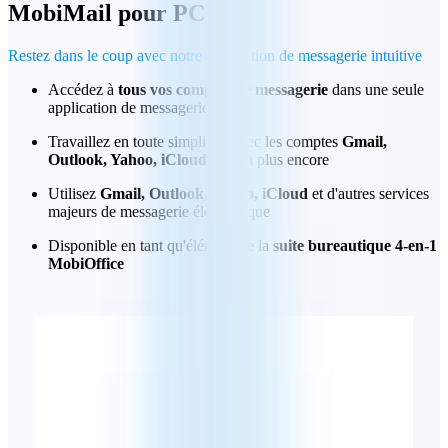
MobiMail
pour PC
Restez dans le coup avec notre application de messagerie intuitive
Accédez à
tous vos comptes de messagerie
dans une seule
application de messagerie
Travaillez en toute simplicité avec les comptes
Gmail,
Outlook, Yahoo, iCloud
et bien plus encore
Utilisez
Gmail, Outlook, Yahoo, iCloud
et d'autres services
majeurs de messagerie électronique
Disponible en tant qu'élément de la
suite bureautique 4-en-1
MobiOffice