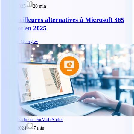
11 avr. 2025
20
min
Les meilleures alternatives à Microsoft 365
Copilot en 2025
AG
Asen Georgiev
Actualités du secteur
MobiSlides
17 juin 2024
7
min