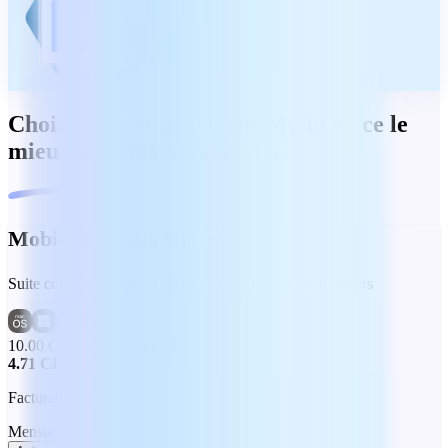
Choisissez l'abonnement MobiOffice le
mieux adapté à vos besoins
MobiOffice Multi-user
Suite complète d'outils d'édition bureautique, 6 utilisateurs
10.00 CHF
Économisez 53%
4.71 CHF
/mois
Facturation annuelle
Mensuel
Annuel