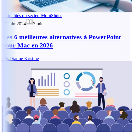
Actualités du secteur
MobiSlides
17 juin 2024
7
min
Les 6 meilleures alternatives à PowerPoint
pour Mac en 2026
DK
Dianne Kristine