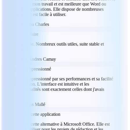
aidé avec mon travail et est meilleure que Word ou
d'autres applications. Elle dispose de nombreuses
options et est facile à utiliser.
MC
Milena Charles
Spectaculaire
Incroyable. Nombreux outils utiles, suite stable et
intuitive.
JC
Julio Andres Camay
Je suis impressionné
Je suis impressionné par ses performances et sa facilité
d'utilisation. L'interface est intuitive et les
fonctionnalités sont exactement celles dont j'avais
besoin.
LM
Labass Mallé
J'ai aimé cette application
J'ai aimé cette alternative à Microsoft Office. Elle est
facile à utiliser pour les projets de rédaction et les