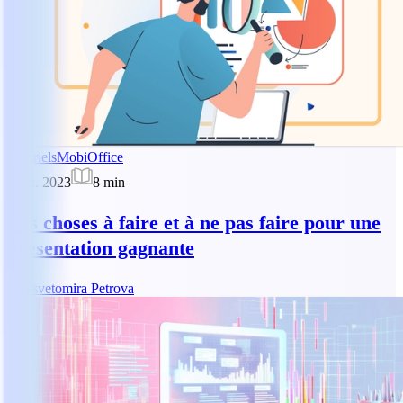
Tutoriels
MobiOffice
2 oct. 2023
8
min
Les choses à faire et à ne pas faire pour une
présentation gagnante
TP
Tsvetomira Petrova