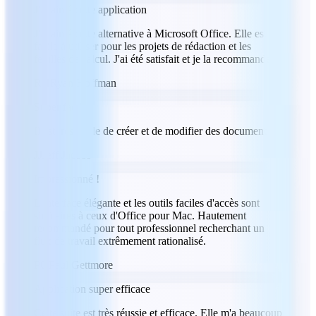
J'ai aimé cette application
J'ai aimé cette alternative à Microsoft Office. Elle est
facile à utiliser pour les projets de rédaction et les
feuilles de calcul. J'ai été satisfait et je la recommande.
RH
Ryan Hoffman
Super facile
Il est très facile de créer et de modifier des documents.
JJ
Jeff Jacobs
Impressionné !
L'interface élégante et les outils faciles d'accès sont
similaires à ceux d'Office pour Mac. Hautement
recommandé pour tout professionnel recherchant un
flux de travail extrêmement rationalisé.
PG
Paul Gettmore
Application super efficace
Cette suite est très réussie et efficace. Elle m'a beaucoup