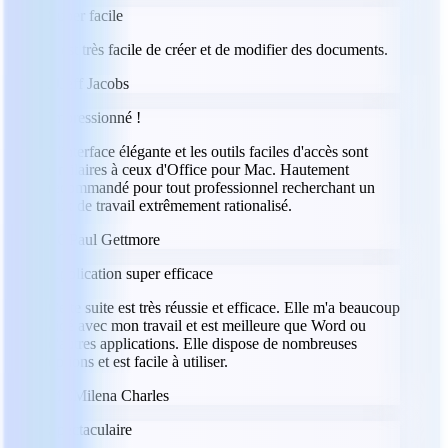
Super facile
Il est très facile de créer et de modifier des documents.
JJ
Jeff Jacobs
Impressionné !
L'interface élégante et les outils faciles d'accès sont
similaires à ceux d'Office pour Mac. Hautement
recommandé pour tout professionnel recherchant un
flux de travail extrêmement rationalisé.
PG
Paul Gettmore
Application super efficace
Cette suite est très réussie et efficace. Elle m'a beaucoup
aidé avec mon travail et est meilleure que Word ou
d'autres applications. Elle dispose de nombreuses
options et est facile à utiliser.
MC
Milena Charles
Spectaculaire