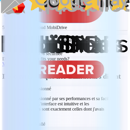
Conversion de documents vers et depuis le format PDF
5 Go de stockage cloud MobiDrive
Garantie satisfait ou remboursé de 30 jours
Trustpilot
Transaction 100 % sécurisée
Don't see a plan that fits your needs?
Voir les offres et les tarifs
Découvrez ce que nos utilisateurs disent
Je suis impressionné
Je suis impressionné par ses performances et sa facilité
d'utilisation. L'interface est intuitive et les
fonctionnalités sont exactement celles dont j'avais
besoin.
LM
Labass Mallé