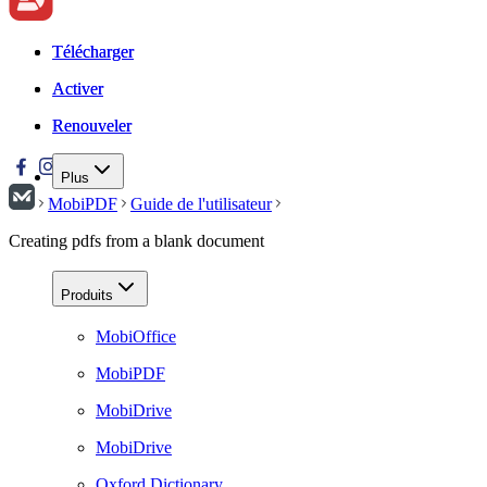
Télécharger
Télécharger
Activer
Activer
Renouveler
Renouveler
Plus
MobiPDF
Guide de l'utilisateur
Creating pdfs from a blank document
Produits
MobiOffice
MobiPDF
MobiDrive
MobiDrive
Oxford Dictionary