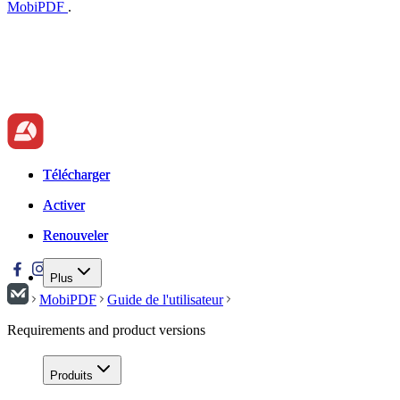
MobiPDF
.
Télécharger
Télécharger
Activer
Activer
Renouveler
Renouveler
Plus
MobiPDF
Guide de l'utilisateur
Requirements and product versions
Produits