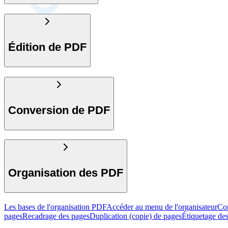
Édition de PDF
Conversion de PDF
Organisation des PDF
Les bases de l'organisation PDF
Accéder au menu de l'organisateur
Com
pages
Recadrage des pages
Duplication (copie) de pages
Étiquetage de