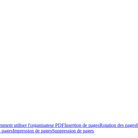
ment utiliser l'organisateur PDF
Insertion de pages
Rotation des pages
s pages
Impression de pages
Suppression de pages