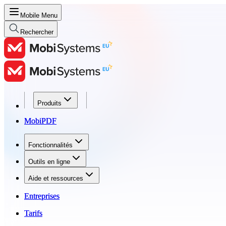
Mobile Menu
Rechercher
Produits
Produits
MobiPDF
MobiPDF
Fonctionnalités
Fonctionnalités
Outils en ligne
Outils en ligne
Aide et ressources
Aide et ressources
Entreprises
Entreprises
Tarifs
Tarifs