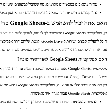
עתירי משאבים במכשירים מסוימים, מה שמוביל לביצועים איטיים יות
גדלי קבצים גדולים יותר בהשוואה לחלופות צורכים יותר אחסון במכש
האם אתה יכול להשתמש ב-Google Sheets כדי לפתוח קובצי Excel?
כן, אפליקציית Google Sheets מאפשרת לך לפתוח, לערוך ולשמור קובצי Excel. עם תמיכה בפורמטים כמו XLS, XLSX, XLSM, CSV, ODS ו-TSV, זה מבטיח תאימות למגוון סוגי קבצים.
תוכל להעלות קבצים ישירות ל-Google Drive, לגשת אליהם דרך אפליקציית Google Sheets עבור Android ולייצא את עבודתך כקובצי XLSX, PDF או CSV.
עם זאת, היכולת לפתוח גיליונות אלקטרוניים גדולים מסוימים עשויה להש
האם אפליקציית Google Sheets לאנדרואיד טובה?
אפליקציית Google Sheets מצטיינת כאלטרנטיבה חינמית ונהדרת לגיליון אלקטרוני של Excel, במיוחד עבור אלה שמעדיפים שיתוף פעולה וניידות.
משולב עם Google Drive, זהו יישום מבוסס ענן המאפשר שיתוף פעולה בזמן אמת ושיתוף נתונים חלק.
בין אם אתה עובד סולו או עם צוות, אפליקציית Google Sheets מפשטת את תהליך ניהול הנתונים בדרכים, ומארגנת אותם עם מסננים, עיצוב מותנה, טבלאות ציר וטווחים בעלי שם.
אפליקציית Google Sheets עבור אנדרואיד מאפשרת:
הדמיות עוצמתיות
: יצירת תרשימים, גרפים וקווי גלישה שמתעדכנים 