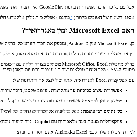
אבל עם כל כך הרבה אפשרויות בחנות Google Play, איך תבחר את האפשרות הטובה ביותר שתתאים לצרכי הפרודוקטיביות שלך לנייד?
אספנו רשימה של הטובים ביותר (
ו
בחינם ) אפליקציות גיליון אלקטרוני חלופיות של Excel כדי לעזור לך לבצע את העבוד
האם Microsoft Excel זמין באנדרואיד?
כן, Microsoft Excel זמין ב-Android, ומספק את הכוח הנודע שלו ברמת שולחן העבודה בחבילה ידידותית לנייד. אקסל הוא תקן הזהב בתוכנת גיליונות אלקטרוניים; תחנת כוח לניתוח נתונים.
בין אם מנהלים מערכי נתונים גדולים או בניית נוסחאות מתקדמות, אפליקציית Excel היא הבחירה המובילה לטיפול בגיליונות אלקטרוניים מור
מסמכי ה-CSV שלך וליצור טבלאות שורות מעוצבות ורצועות באופן מיידי.
עם אפליקציית Excel לאנדרואיד, אתה יכול לנצל את היתרונות של:
אפשרויות עיצוב בסיסיות עד מתקדמות
: עיצוב טקסט, הוסף שורות ו
ממשק הניתן להתאמה אישית
: הצמד פונקציות בשימוש תכוף לסרגל
כלי נתונים רבי עוצמה
: טפל בגיליונות אלקטרוניים גדולים של Excel (עד 17 מיליארד תאים) והשתמש בפונקציות מתקדמות כמו INDEX-MATCH ועיצוב מותנה.
פונקציונליות מונעת בינה מלאכותית עם Copilot
: צור הצעות נוסחא
למרות היכולות שלו, קבצי Excel ב-Android אינם חסרי חסרונות: