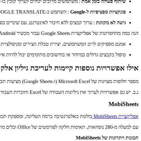
שיתוף פעולה בזמן אמת
: משתמשים מרובים יכולים לערוך קובץ בו-
פונקציות ספציפיות ל-Google
: השתמש ב-GOOGLE TRANSLATE עבור תרגומים או ב-GOOGLE FINANCE עבור נתונים פיננסיים חיים.
גישה לא מקוונת
: ערוך קבצים ללא חיבור לאינטרנט, עם שינויים בס
הנה כמה מהחסרונות של אפליקציית Google Sheets עבור מכשיר Android נייד:
אמנם מספיקים לרוב המשתמשים, יצירת טבלת הצירים ומניפולציית הנת
טיפול בקבצים גדולים במיוחד או בחישובים מתקדמים יכול להיות איט
אילו אפשרויות נוספות קיימות לעריכת גיליון אלק
מספר חלופות מצוינות של Microsoft Excel (ו-Google Sheets) מציעות תכונות ייחודיות וגמישות. גלה את אפשרויות האפליקציות המובילות שלנו למטה.
נ.ב. יש גם אפשרויות לערוך את גיליונות העבודה של Excel וחוברות העבודה של Google Sheets במכשיר ה-iOS שלך.
MobiSheets
אפליקציית MobiSheets
בולטת כאלטרנטיבה ברמה העליונה, ומספקת תכונ
עם למעלה מ-280 נוסחאות, תאימות חלקה לפורמטים של Office וכלים מתקדמים כמו טבלאות ציר ואימות נתונים, MobiSheets מספקת את כל מה שאתה צריך כדי לעבוד ביעילות על אנדרואיד.
תכונות ויתרונות של MobiSheets