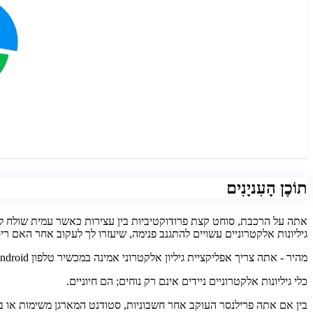
תוֹכֶן הָעִניָנִים
אתה על הרכבת, סוחט קצת פרודוקטיביות בין עצירות כאשר עמית שולח לך בדוא"ל גיליון עבודה דחוף
גיליונות אלקטרוניים עשויים להתגנב פנימה, שיעזרו לך לעקוב אחר האם ר
מהיר - אתה צריך אפליקציית גיליון אלקטרוני אמינה במכשיר טלפון Android שלך!
כלי גיליונות אלקטרוניים ניידים אינם רק נוחים; הם חיוניים.
בין אם אתה פרילנסר העוקב אחר חשבוניות, סטודנט המארגן משימות או בעל עסק קטן המנתח מגמות מכירות, הכוח ש