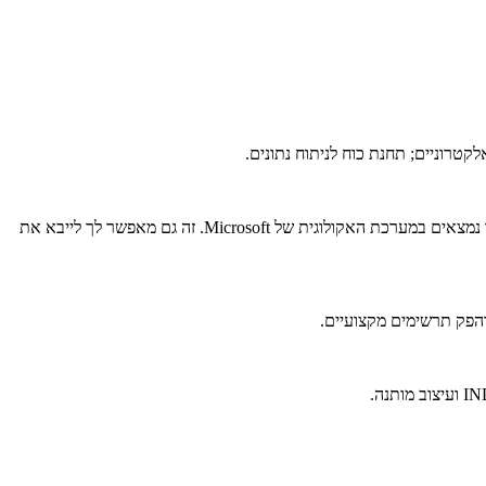
כחלק מחבילת Microsoft Office, Excel משתלב בצורה חלקה עם יישומים כמו Word ו-PowerPoint, מה שהופך אותו לאידיאלי עבור משתמשים שכבר נמצאים במערכת האקולוגית של Microsoft. זה גם מאפשר לך לייבא את
 והפק תרשימים מקצועיים.