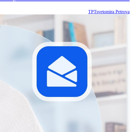
TP
Tsvetomira Petrova