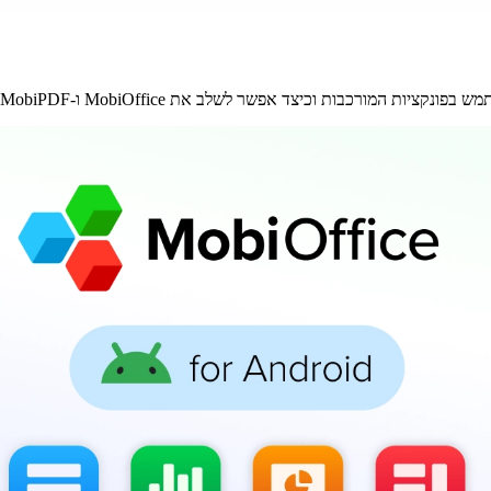
 אפשר לשלב את MobiOffice ו-MobiPDF עם כלים אחרים בצורה חלקה.