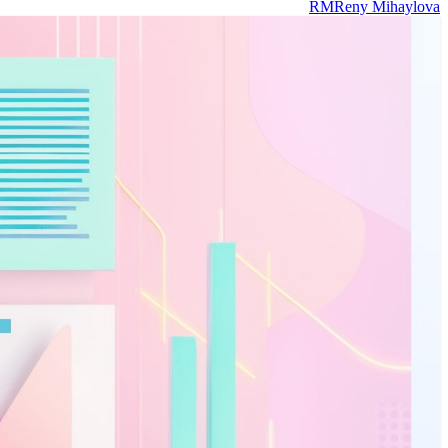
RM
Reny Mihaylova