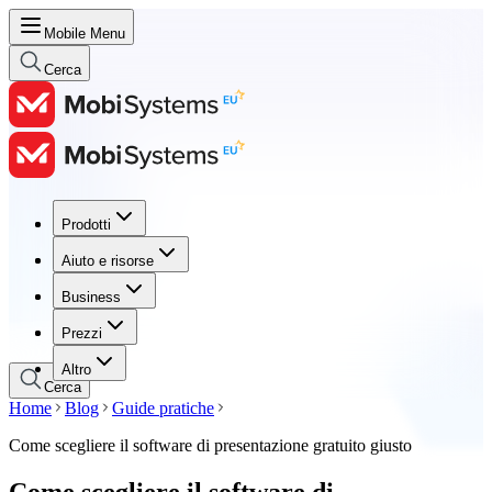
Mobile Menu
Cerca
Prodotti
Prodotti
Aiuto e risorse
Aiuto e risorse
Business
Business
Prezzi
Prezzi
Altro
Cerca
Home
Blog
Guide pratiche
Come scegliere il software di presentazione gratuito giusto
Come scegliere il software di