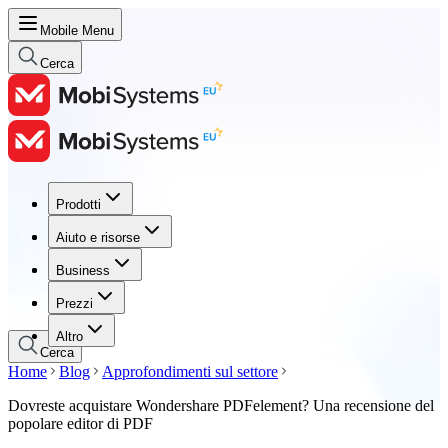
Mobile Menu
Cerca
Prodotti
Prodotti
Aiuto e risorse
Aiuto e risorse
Business
Business
Prezzi
Prezzi
Altro
Cerca
Home
Blog
Approfondimenti sul settore
Dovreste acquistare Wondershare PDFelement? Una recensione del
popolare editor di PDF