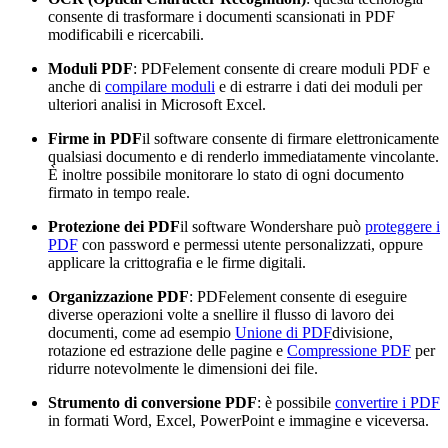
consente di trasformare i documenti scansionati in PDF
modificabili e ricercabili.
Moduli PDF
: PDFelement consente di creare moduli PDF e
anche di
compilare moduli
e di estrarre i dati dei moduli per
ulteriori analisi in Microsoft Excel.
Firme in PDF
il software consente di firmare elettronicamente
qualsiasi documento e di renderlo immediatamente vincolante.
È inoltre possibile monitorare lo stato di ogni documento
firmato in tempo reale.
Protezione dei PDF
il software Wondershare può
proteggere i
PDF
con password e permessi utente personalizzati, oppure
applicare la crittografia e le firme digitali.
Organizzazione PDF
: PDFelement consente di eseguire
diverse operazioni volte a snellire il flusso di lavoro dei
documenti, come ad esempio
Unione di PDF
divisione,
rotazione ed estrazione delle pagine e
Compressione PDF
per
ridurre notevolmente le dimensioni dei file.
Strumento di conversione PDF
: è possibile
convertire i PDF
in formati Word, Excel, PowerPoint e immagine e viceversa.