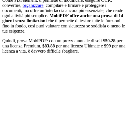
Come PDFelement, ti permette di modificare, eseguire OCR,
convertire,
organizzare
, compilare e firmare e proteggere i
documenti, ma offre un’interfaccia ancora più essenziale, che rende
ogni attività più semplice.
MobiPDF offre anche una prova di 14
giorni senza limitazioni
che ti permette di testare tutte le funzioni
fino in fondo, così puoi valutare con sicurezza se soddisfa o meno le
tue esigenze.
Quindi, prova MobiPDF: con un prezzo annuale di soli
$50.28
per
una licenza Premium,
$83.88
per una licenza Ultimate e
$99
per una
licenza a vita, è davvero difficile sbagliare.