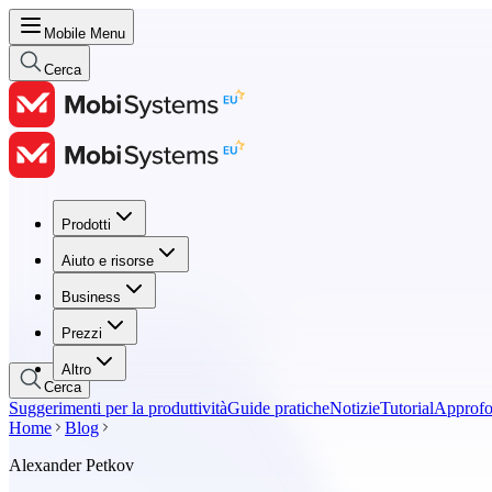
Mobile Menu
Cerca
Prodotti
Prodotti
Aiuto e risorse
Aiuto e risorse
Business
Business
Prezzi
Prezzi
Altro
Cerca
Suggerimenti per la produttività
Guide pratiche
Notizie
Tutorial
Approfon
Home
Blog
Alexander Petkov