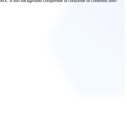
o SMX. Il suo background comprende la creazione di contenuti user-