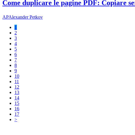
Come duplicare le pagine PDF: Copiare sen
AP
Alexander Petkov
1
2
3
4
5
6
7
8
9
10
11
12
13
14
15
16
17
>