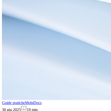
Guide pratiche
MobiDocs
30 giu 2025
19
min