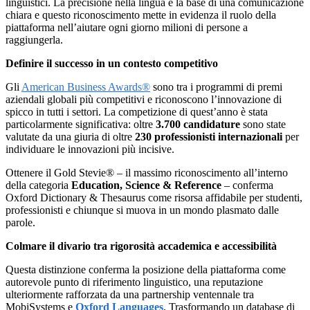
linguistici. La precisione nella lingua è la base di una comunicazione
chiara e questo riconoscimento mette in evidenza il ruolo della
piattaforma nell’aiutare ogni giorno milioni di persone a
raggiungerla.
Definire il successo in un contesto competitivo
Gli
American Business Awards®
sono tra i programmi di premi
aziendali globali più competitivi e riconoscono l’innovazione di
spicco in tutti i settori. La competizione di quest’anno è stata
particolarmente significativa: oltre
3.700 candidature
sono state
valutate da una giuria di oltre
230 professionisti internazionali
per
individuare le innovazioni più incisive.
Ottenere il Gold Stevie® – il massimo riconoscimento all’interno
della categoria
Education, Science & Reference
– conferma
Oxford Dictionary & Thesaurus come risorsa affidabile per studenti,
professionisti e chiunque si muova in un mondo plasmato dalle
parole.
Colmare il divario tra rigorosità accademica e accessibilità
Questa distinzione conferma la posizione della piattaforma come
autorevole punto di riferimento linguistico, una reputazione
ulteriormente rafforzata da una partnership ventennale tra
MobiSystems e
Oxford Languages
. Trasformando un database di