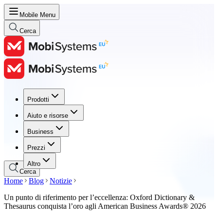
Mobile Menu
Cerca
Prodotti
Prodotti
Aiuto e risorse
Aiuto e risorse
Business
Business
Prezzi
Prezzi
Altro
Cerca
Home
Blog
Notizie
Un punto di riferimento per l’eccellenza: Oxford Dictionary &
Thesaurus conquista l’oro agli American Business Awards® 2026