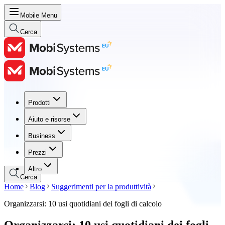
Mobile Menu
Cerca
Prodotti
Prodotti
Aiuto e risorse
Aiuto e risorse
Business
Business
Prezzi
Prezzi
Altro
Cerca
Home
Blog
Suggerimenti per la produttività
Organizzarsi: 10 usi quotidiani dei fogli di calcolo
Organizzarsi: 10 usi quotidiani dei fogli