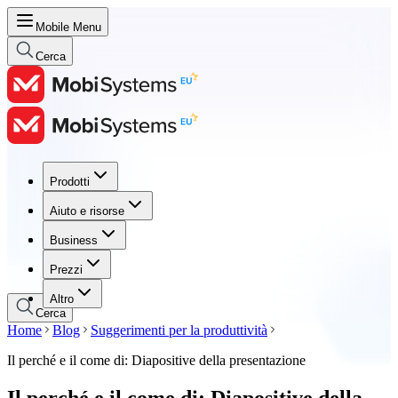
Mobile Menu
Cerca
Prodotti
Prodotti
Aiuto e risorse
Aiuto e risorse
Business
Business
Prezzi
Prezzi
Altro
Cerca
Home
Blog
Suggerimenti per la produttività
Il perché e il come di: Diapositive della presentazione
Il perché e il come di: Diapositive della