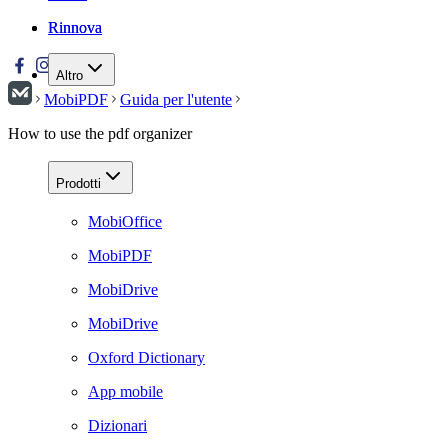
Rinnova
Rinnova
Altro
MobiPDF
Guida per l'utente
How to use the pdf organizer
Prodotti
MobiOffice
MobiPDF
MobiDrive
MobiDrive
Oxford Dictionary
App mobile
Dizionari