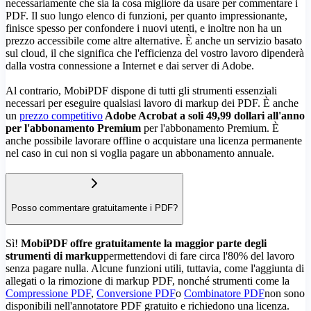
necessariamente che sia la cosa migliore da usare per commentare i
PDF. Il suo lungo elenco di funzioni, per quanto impressionante,
finisce spesso per confondere i nuovi utenti, e inoltre non ha un
prezzo accessibile come altre alternative. È anche un servizio basato
sul cloud, il che significa che l'efficienza del vostro lavoro dipenderà
dalla vostra connessione a Internet e dai server di Adobe.
Al contrario, MobiPDF dispone di tutti gli strumenti essenziali
necessari per eseguire qualsiasi lavoro di markup dei PDF. È anche
un
prezzo competitivo
Adobe Acrobat a soli 49,99 dollari all'anno
per l'abbonamento Premium
per l'abbonamento Premium. È
anche possibile lavorare offline o acquistare una licenza permanente
nel caso in cui non si voglia pagare un abbonamento annuale.
Posso commentare gratuitamente i PDF?
Sì!
MobiPDF offre gratuitamente la maggior parte degli
strumenti di markup
permettendovi di fare circa l'80% del lavoro
senza pagare nulla. Alcune funzioni utili, tuttavia, come l'aggiunta di
allegati o la rimozione di markup PDF, nonché strumenti come la
Compressione PDF
,
Conversione PDF
o
Combinatore PDF
non sono
disponibili nell'annotatore PDF gratuito e richiedono una licenza.