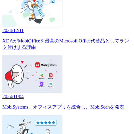
2024/12/11
XDAがMobiOfficeを最高のMicrosoft Office代替品としてラン
ク付けする理由
2024/11/04
MobiSystems、オフィスアプリを統合し、MobiScanを発表