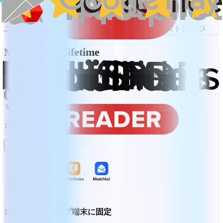
ユーザー1人につき50GBのMobiDriveクラウドストレージ
MobiOffice Lifetime
基本的な事務・編集機能、PCまたはMac 1台
￥15,890
1回限りの購入
今すぐ購入
1台のデスクトップ端末に固定