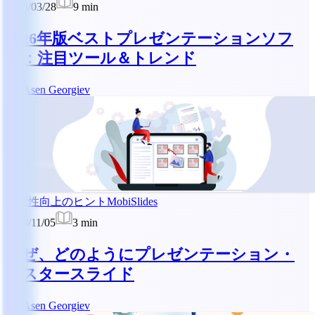
2024/03/28
9
min
2026年版ベストプレゼンテーションソフ
ト：注目ツール＆トレンド
AG
Asen Georgiev
生産性向上のヒント
MobiSlides
2023/11/05
3
min
なぜ、どのようにプレゼンテーション・
マスタースライド
AG
Asen Georgiev