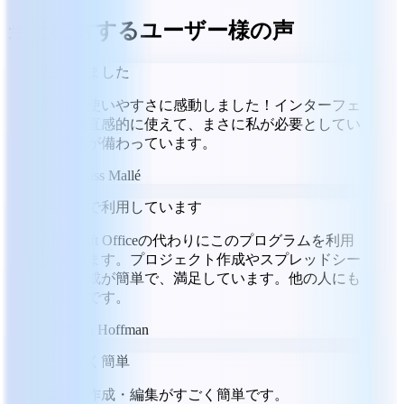
当社に対するユーザー様の声
感動しました
性能と使いやすさに感動しました！インターフェ
ースは直感的に使えて、まさに私が必要としてい
た機能が備わっています。
LM
Labass Mallé
楽しんで利用しています
Microsoft Officeの代わりにこのプログラムを利用
しています。プロジェクト作成やスプレッドシー
トの作成が簡単で、満足しています。他の人にも
お勧めです。
RH
Ryan Hoffman
とにかく簡単
書類の作成・編集がすごく簡単です。