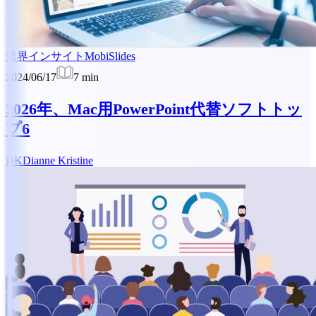
業界インサイト
MobiSlides
2024/06/17
7
min
2026年、Mac用PowerPoint代替ソフトトッ
プ6
DK
Dianne Kristine