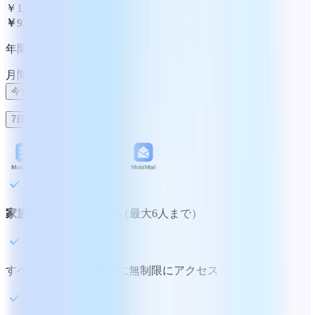
￥1,890
51%オフ
￥923
/月額
年間請求
月間
年間
今すぐ購入
7日間無料トライアル
家族やグループに最適
（最大6人まで）
すべての
Premium機能
に無制限にアクセス