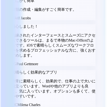
とにかく簡単
書類の作成・編集がすごく簡単です。
JJ
Jeff Jacobs
感心しました！
洗練されたインターフェースとスムーズにアクセ
スできるツールは、まるで本物のMac-Officeのよ
うです。iOSで素晴らしくスムーズなワークフロ
ーを求めるプロフェッショナルな方に、強くおす
すめします。
PG
Paul Gettmore
素晴らしく効果的なアプリ
非常に素晴らしく、効果的で、仕事の上で大いに
役立っています。Wordや他のアプリよりも良
く、気に入っています。オプションも多くて、使
いやすいです。
MC
Milena Charles