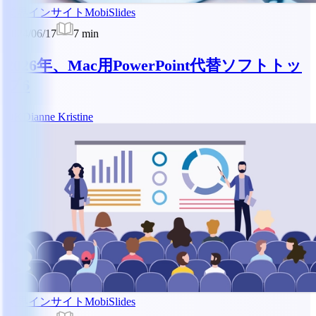
業界インサイト
MobiSlides
2024/06/17
7
min
2026年、Mac用PowerPoint代替ソフトトッ
プ6
DK
Dianne Kristine
業界インサイト
MobiSlides