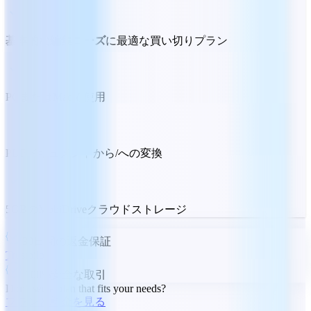
基本的な編集ニーズ
に最適な買い切りプラン
PCまたはMacで使用
PDFドキュメントから/への変換
5GBのMobiDriveクラウドストレージ
30日間の返金保証
Trustpilot
100%安全な取引
Don't see a plan that fits your needs?
プランと料金を見る