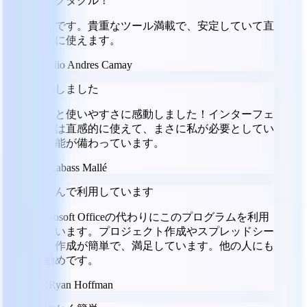
スペクタクル！
最高です。貴重なツール満載で、安定していて直
感的に使えます。
JC
Julio Andres Camay
感動しました
性能と使いやすさに感動しました！インターフェ
ースは直感的に使えて、まさに私が必要としてい
た機能が備わっています。
LM
Labass Mallé
楽しんで利用しています
Microsoft Officeの代わりにこのプログラムを利用
しています。プロジェクト作成やスプレッドシー
トの作成が簡単で、満足しています。他の人にも
お勧めです。
RH
Ryan Hoffman