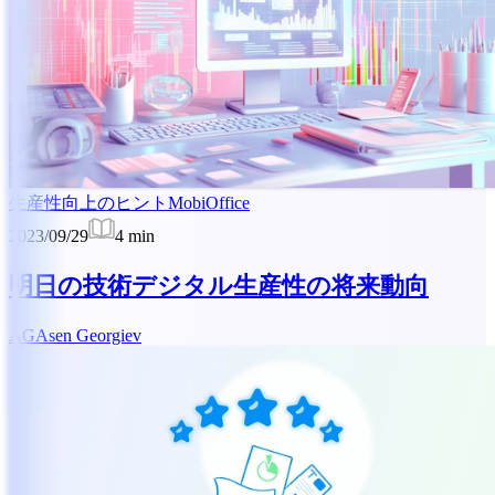
生産性向上のヒント
MobiOffice
2023/09/29
4
min
明日の技術デジタル生産性の将来動向
AG
Asen Georgiev