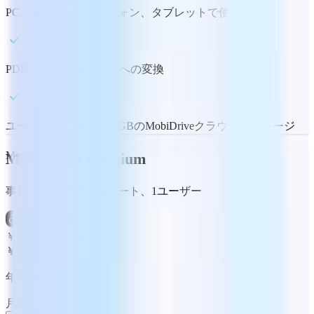
PC、Mac、スマートフォン、タブレットで使用可能
PDFドキュメントから/への変換
ユーザー1人につき100GBのMobiDriveクラウドストレージ
Most Popular
MobiOffice Premium
事務・編集ツールスイート、1ユーザー
￥1,590
50%オフ
￥790
/月額
年間請求
月間
年間