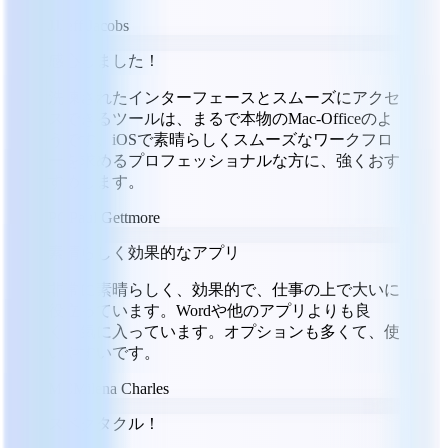
JJ
Jeff Jacobs
感心しました！
洗練されたインターフェースとスムーズにアクセ
スできるツールは、まるで本物のMac-Officeのよ
うです。iOSで素晴らしくスムーズなワークフロ
ーを求めるプロフェッショナルな方に、強くおす
すめします。
PG
Paul Gettmore
素晴らしく効果的なアプリ
非常に素晴らしく、効果的で、仕事の上で大いに
役立っています。Wordや他のアプリよりも良
く、気に入っています。オプションも多くて、使
いやすいです。
MC
Milena Charles
スペクタクル！