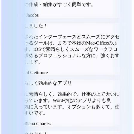
書類の作成・編集がすごく簡単です。
JJ
Jeff Jacobs
感心しました！
洗練されたインターフェースとスムーズにアクセ
スできるツールは、まるで本物のMac-Officeのよ
うです。iOSで素晴らしくスムーズなワークフロ
ーを求めるプロフェッショナルな方に、強くおす
すめします。
PG
Paul Gettmore
素晴らしく効果的なアプリ
非常に素晴らしく、効果的で、仕事の上で大いに
役立っています。Wordや他のアプリよりも良
く、気に入っています。オプションも多くて、使
いやすいです。
MC
Milena Charles