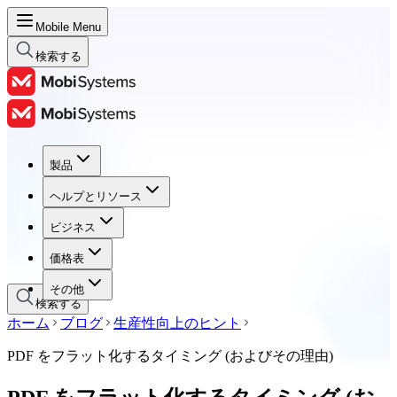
Mobile Menu
検索する
製品
製品
ヘルプとリソース
ヘルプとリソース
ビジネス
ビジネス
価格表
価格表
その他
検索する
ホーム
ブログ
生産性向上のヒント
PDF をフラット化するタイミング (およびその理由)