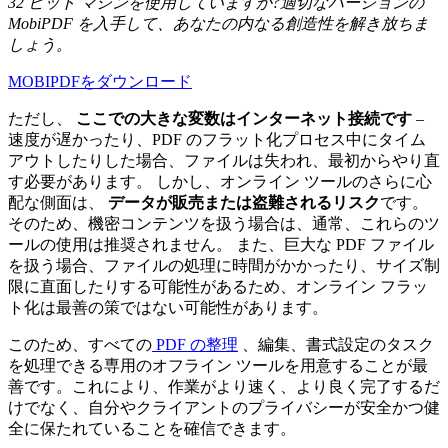
32 ビット マシンを使用していますか?適切なバージョンの
MobiPDF を入手して、あなたの内なる創造性を解き放ちま
しょう。
MOBIPDFをダウンロード
ただし、
ここでの大きな変数はインターネット接続です
–
速度が遅かったり、PDF のフラット化プロセス中にタイム
アウトしたりした場合、ファイルは失われ、最初からやり直
す必要があります。 しかし、オンライン ツールのさらに心
配な側面は、
データが販売または盗難されるリスク
です。
そのため、機密コンテンツを扱う場合は、通常、これらのツ
ールの使用は推奨されません。 また、巨大な PDF ファイル
を扱う場合、ファイルの処理に時間がかかったり、サイズ制
限に直面したりする可能性があるため、オンライン フラッ
ト化は最善の策ではない可能性があります。
このため、すべての
PDF の整理
、編集、書式設定のタスク
を処理できる専用のオフライン ツールを用意することが最
善です。これにより、作業がより速く、より良く完了するだ
けでなく、自分やクライアントのプライバシーが安全かつ健
全に保たれていることを確信できます。