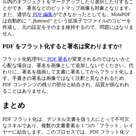
ル内のオブジェクトをマークアップしたり選択したりするこ
とができ、署名などのビットマップ画像も対象となります。
また、適切な
PDF 編集
ができなかったとしても、MobiPDF
は自動的に
“_flattened”
という拡張子でファイルのコピーを
作成し、元の設定をそのまま維持するので、問題にはなりま
せん。
PDF をフラット化すると署名は変わりますか?
フラット化処理中に
PDF 署名
が変更されるのではないかと
心配な場合は、署名を画像として追加しないでください。代
わりに、署名を描画して文書に署名してからフラット化しま
す。手書きの署名は画像ではなく注釈と見なされるため、
PDF コンテンツの残りの部分と結合され、品質が損なわれ
ることはありません。
まとめ
PDF フラット化は、デジタル文書を扱う人にとって不可欠
なスキルであり、複数の文書要素を 1 つの「フラット」レイ
ヤーに結合します。このプロセスでは、PDF フラット化ツ