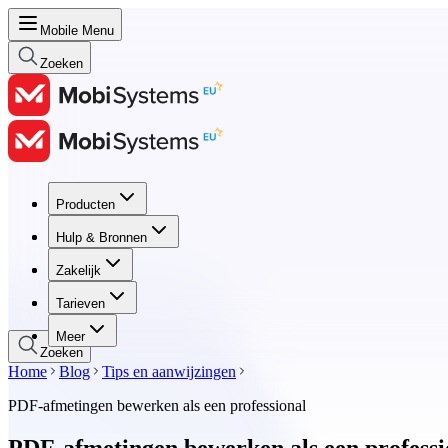
Mobile Menu
Zoeken
Producten
Producten
Hulp & Bronnen
Hulp & Bronnen
Zakelijk
Zakelijk
Tarieven
Tarieven
Meer
Zoeken
Home
Blog
Tips en aanwijzingen
PDF-afmetingen bewerken als een professional
PDF-afmetingen bewerken als een professi