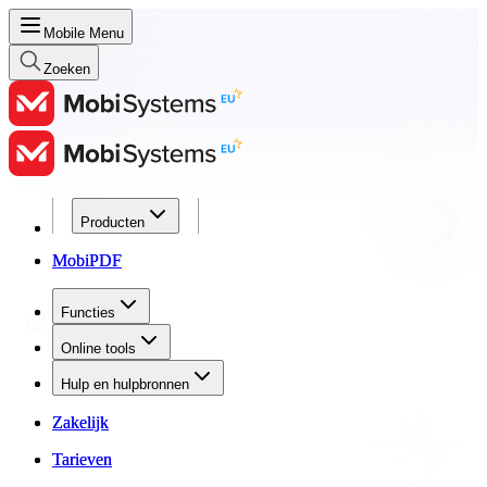
Mobile Menu
Zoeken
Producten
Producten
MobiPDF
MobiPDF
Functies
Functies
Online tools
Online tools
Hulp en hulpbronnen
Hulp en hulpbronnen
Zakelijk
Zakelijk
Tarieven
Tarieven