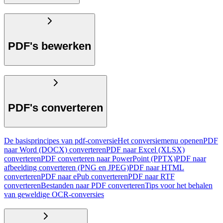
PDF's bewerken
PDF's converteren
De basisprincipes van pdf-conversie
Het conversiemenu openen
PDF
naar Word (DOCX) converteren
PDF naar Excel (XLSX)
converteren
PDF converteren naar PowerPoint (PPTX)
PDF naar
afbeelding converteren (PNG en JPEG)
PDF naar HTML
converteren
PDF naar ePub converteren
PDF naar RTF
converteren
Bestanden naar PDF converteren
Tips voor het behalen
van geweldige OCR-conversies