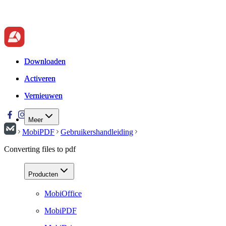
Downloaden
Downloaden
Activeren
Activeren
Vernieuwen
Vernieuwen
Meer
MobiPDF
Gebruikershandleiding
Converting files to pdf
Producten
MobiOffice
MobiPDF