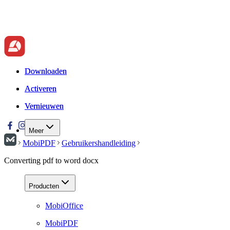
Downloaden
Downloaden
Activeren
Activeren
Vernieuwen
Vernieuwen
Meer
MobiPDF
Gebruikershandleiding
Converting pdf to word docx
Producten
MobiOffice
MobiPDF