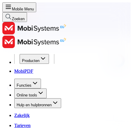
Mobile Menu
Zoeken
Producten
Producten
MobiPDF
MobiPDF
Functies
Functies
Online tools
Online tools
Hulp en hulpbronnen
Hulp en hulpbronnen
Zakelijk
Zakelijk
Tarieven
Tarieven