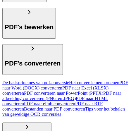
PDF's bewerken
PDF's converteren
De basisprincipes van pdf-conversie
Het conversiemenu openen
PDF
naar Word (DOCX) converteren
PDF naar Excel (XLSX)
converteren
PDF converteren naar PowerPoint (PPTX)
PDF naar
afbeelding converteren (PNG en JPEG)
PDF naar HTML
converteren
PDF naar ePub converteren
PDF naar RTF
converteren
Bestanden naar PDF converteren
Tips voor het behalen
van geweldige OCR-conversies