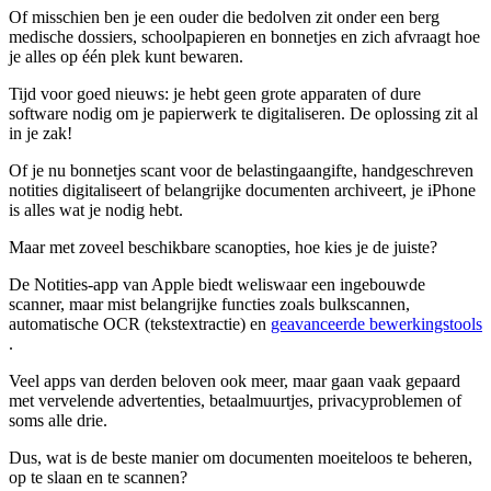
Of misschien ben je een ouder die bedolven zit onder een berg
medische dossiers, schoolpapieren en bonnetjes en zich afvraagt hoe
je alles op één plek kunt bewaren.
Tijd voor goed nieuws: je hebt geen grote apparaten of dure
software nodig om je papierwerk te digitaliseren. De oplossing zit al
in je zak!
Of je nu bonnetjes scant voor de belastingaangifte, handgeschreven
notities digitaliseert of belangrijke documenten archiveert, je iPhone
is alles wat je nodig hebt.
Maar met zoveel beschikbare scanopties, hoe kies je de juiste?
De Notities-app van Apple biedt weliswaar een ingebouwde
scanner, maar mist belangrijke functies zoals bulkscannen,
automatische OCR (tekstextractie) en
geavanceerde bewerkingstools
.
Veel apps van derden beloven ook meer, maar gaan vaak gepaard
met vervelende advertenties, betaalmuurtjes, privacyproblemen of
soms alle drie.
Dus, wat is de beste manier om documenten moeiteloos te beheren,
op te slaan en te scannen?