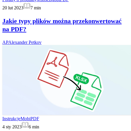
20 lut 2023
7
min
Jakie typy plików można przekonwertować
na PDF?
AP
Alexander Petkov
Instrukcje
MobiPDF
4 sty 2023
6
min