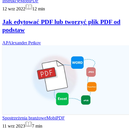
Instrukcje
MobiPDF
12 wrz 2022
12
min
Jak edytować PDF lub tworzyć plik PDF od
podstaw
AP
Alexander Petkov
Spostrzeżenia branżowe
MobiPDF
11 wrz 2023
7
min