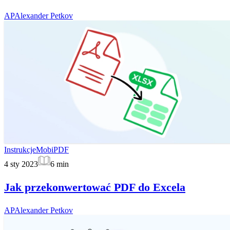
AP
Alexander Petkov
Instrukcje
MobiPDF
4 sty 2023
6
min
Jak przekonwertować PDF do Excela
AP
Alexander Petkov