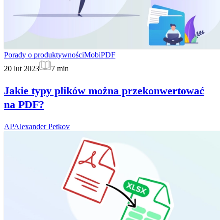
Porady o produktywności
MobiPDF
20 lut 2023
7
min
Jakie typy plików można przekonwertować
na PDF?
AP
Alexander Petkov