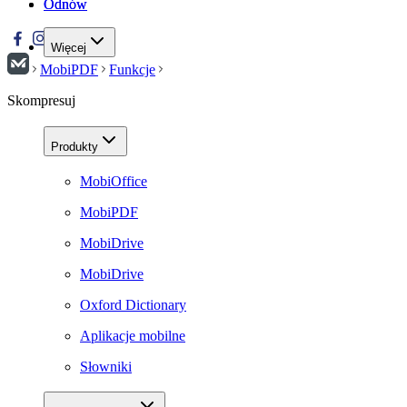
Odnów
Odnów
Więcej
MobiPDF
Funkcje
Skompresuj
Produkty
MobiOffice
MobiPDF
MobiDrive
MobiDrive
Oxford Dictionary
Aplikacje mobilne
Słowniki