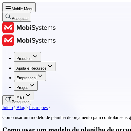
Mobile Menu
Pesquisar
Produtos
Produtos
Ajuda e Recursos
Ajuda e Recursos
Empresarial
Empresarial
Preços
Preços
Mais
Pesquisar
Início
Blog
Instruções
Como usar um modelo de planilha de orçamento para controlar seus g
Como usar um modelo de planilha de orçam