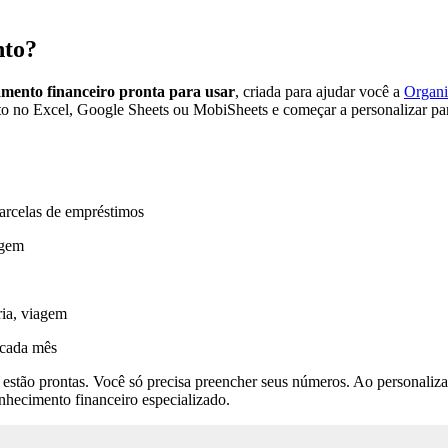
nto?
mento financeiro pronta para usar
, criada para ajudar você a
Organi
to no Excel, Google Sheets ou MobiSheets e começar a personalizar par
parcelas de empréstimos
agem
ria, viagem
 cada mês
 estão prontas. Você só precisa preencher seus números. Ao personaliz
nhecimento financeiro especializado.