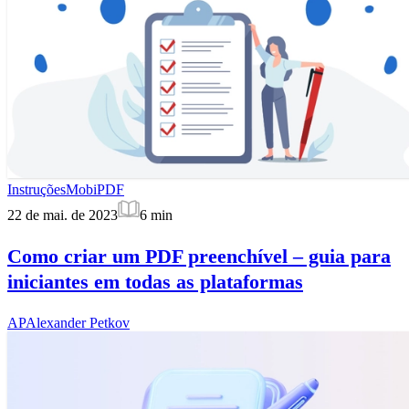
Instruções
MobiPDF
22 de mai. de 2023
6
min
Como criar um PDF preenchível – guia para
iniciantes em todas as plataformas
AP
Alexander Petkov