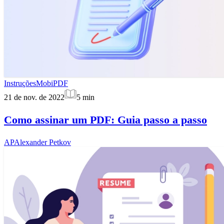
Instruções
MobiPDF
21 de nov. de 2022
5
min
Como assinar um PDF: Guia passo a passo
AP
Alexander Petkov