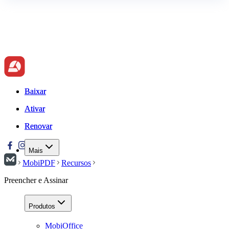
Baixar
Baixar
Ativar
Ativar
Renovar
Renovar
Mais
MobiPDF
Recursos
Preencher e Assinar
Produtos
MobiOffice