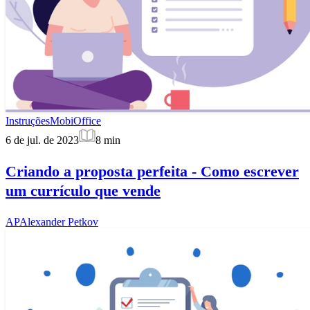
Instruções
MobiOffice
6 de jul. de 2023
8
min
Criando a proposta perfeita - Como escrever
um currículo que vende
AP
Alexander Petkov