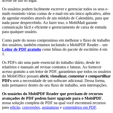
acesse de um só lugar.
Os usuários podem facilmente escrever e gerenciar todos os seus e-
mails reunindo várias contas de e-mail em um único aplicativo, além
de agendar reuniões através de um módulo de Calendário, para que
nada passe despercebido. Ao fazer isso, o MobiMail garante
comunicação fácil e eficiente e gerenciamento de caixa de entrada
para qualquer usuário.
Como parte do nosso compromisso em melhorar o fluxo de trabalho
dos usuários, também estamos incluindo o MobiPDF Reader – um
Leitor de PDF gratuito
como bônus do pacote de escritório 4 em
1.
Os PDFs são uma parte essencial do trabalho diário, desde ler
relatórios e manuais até revisar contratos e faturas. Ao fornecer
acesso gratuito a um leitor de PDF, garantimos que todos os usuários
do MobiOffice possam
abrir, visualizar, comentar e compartilhar
PDFs
sem a necessidade de um software adicional. Dessa forma,
tudo permanece dentro do seu fluxo de trabalho, sem interrupções.
Os usuários do MobiPDF Reader que precisam de recursos
avançados de PDF podem fazer upgrade para o MobiPDF
,
nossa solução completa de PDF na qual você encontrará recursos
para
edição
,
conversões
,
assinaturas
e
comentários em PDF
.