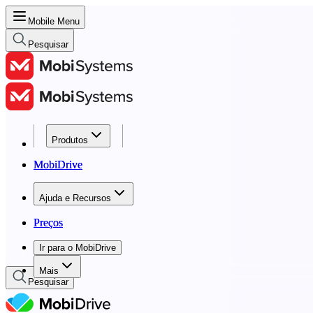
Mobile Menu
Pesquisar
Produtos
Produtos
MobiDrive
MobiDrive
Ajuda e Recursos
Ajuda e Recursos
Preços
Preços
Ir para o MobiDrive
Ir para o MobiDrive
Mais
Pesquisar