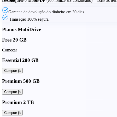
Desbloqueie o MobiPDF
(economize
R$ 203,88
/ano) – todas as fer
Garantia de devolução do dinheiro em 30 dias
Transação 100% segura
Planos MobiDrive
Free 20 GB
Começar
Essential 200 GB
Comprar já
Premium 500 GB
Comprar já
Premium 2 TB
Comprar já