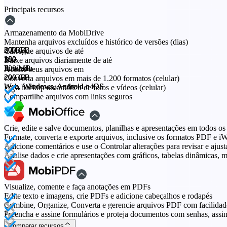
Principais recursos
Armazenamento da MobiDrive
Mantenha arquivos excluídos e histórico de versões (dias)
20 GB
200 GB
500 GB
2 TB
Carregue arquivos de até
30
180
180
180
Baixe arquivos diariamente de até
200 MB
Ilimitado
Ilimitado
Ilimitado
Acesse seus arquivos em
20 GB
200 GB
200 GB
200 GB
Converta arquivos em mais de 1.200 formatos (celular)
Web, Windows, Android e iOS
Web, Windows, Android e iOS
Web, Windows, Android e iOS
Web, Windows, Android e iOS
Faça backup automático de fotos e vídeos (celular)
Compartilhe arquivos com links seguros
Crie, edite e salve documentos, planilhas e apresentações em todos os
Formate, converta e exporte arquivos, inclusive os formatos PDF e i
Adicione comentários e use o Controlar alterações para revisar e ajust
Analise dados e crie apresentações com gráficos, tabelas dinâmicas, 
Visualize, comente e faça anotações em PDFs
Edite texto e imagens, crie PDFs e adicione cabeçalhos e rodapés
Combine, Organize, Converta e gerencie arquivos PDF com facilidad
Preencha e assine formulários e proteja documentos com senhas, assin
Comparar recursos