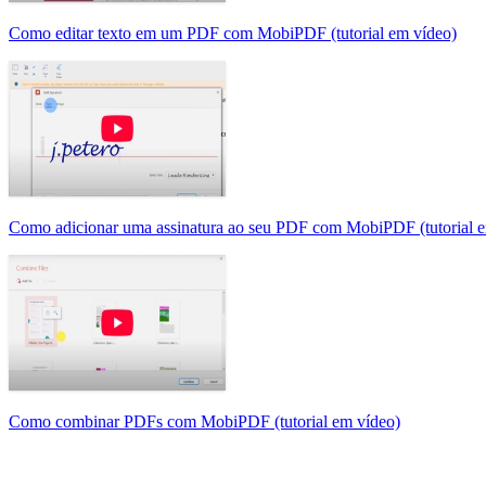
Como editar texto em um PDF com MobiPDF (tutorial em vídeo)
Como adicionar uma assinatura ao seu PDF com MobiPDF (tutorial e
Como combinar PDFs com MobiPDF (tutorial em vídeo)