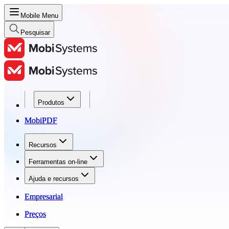
Mobile Menu
Pesquisar
Produtos
Produtos
MobiPDF
MobiPDF
Recursos
Recursos
Ferramentas on-line
Ferramentas on-line
Ajuda e recursos
Ajuda e recursos
Empresarial
Empresarial
Preços
Preços