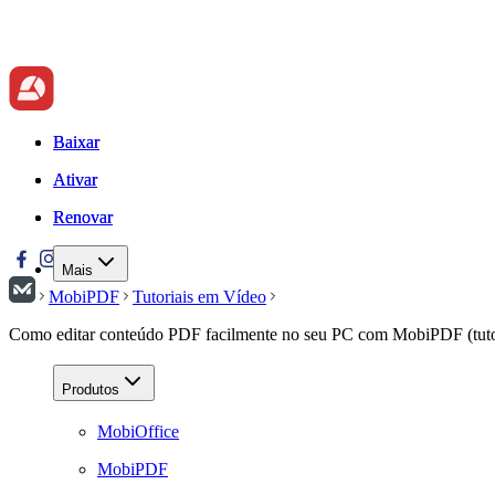
Baixar
Baixar
Ativar
Ativar
Renovar
Renovar
Mais
MobiPDF
Tutoriais em Vídeo
Como editar conteúdo PDF facilmente no seu PC com MobiPDF (tuto
Produtos
MobiOffice
MobiPDF