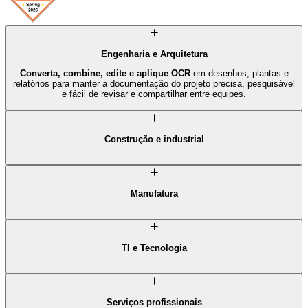
Engenharia e Arquitetura
Converta, combine, edite e aplique OCR
em desenhos, plantas e
relatórios para manter a documentação do projeto precisa, pesquisável
e fácil de revisar e compartilhar entre equipes.
Construção e industrial
Digitalize registros em papel, organize desenhos e arquivos de
projeto,
e arquive a documentação em
PDFs comprimidos
que são
fáceis de armazenar, acessar e compartilhar em todas as etapas do
projeto.
Manufatura
Mantenha a documentação de produção organizada e atualizada ao
combinar arquivos, editar PDFs e preencher formulários
digitalmente entre equipes e fluxos de trabalho.
TI e Tecnologia
Gerencie a documentação técnica com mais eficiência usando
edição
de PDF, pesquisa com OCR, formulários, assinaturas e
ferramentas de redação
que ajudam a manter as informações seguras
e acessíveis.
Serviços profissionais