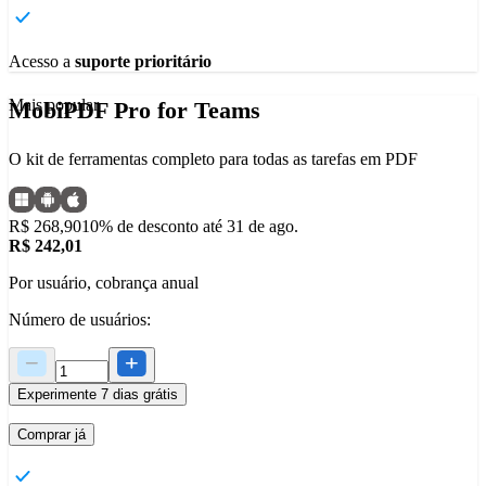
Acesso a
suporte prioritário
Mais popular
MobiPDF Pro for Teams
O kit de ferramentas completo para todas as tarefas em PDF
R$ 268,90
10% de desconto até 31 de ago.
R$ 242,01
Por usuário, cobrança anual
Número de usuários:
Experimente 7 dias grátis
Comprar já