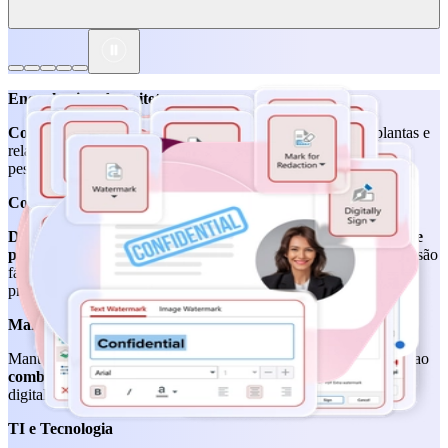
Crie, organize e proteja
a documentação dos clientes ao combinar
contratos e propostas,
coletando assinaturas, preenchendo
formulários e ocultando informações confidenciais.
Engenharia e Arquitetura
Converta, combine, edite e aplique OCR
em desenhos, plantas e
relatórios para manter a documentação do projeto precisa,
pesquisável e fácil de revisar e compartilhar entre equipes.
Construção e industrial
Digitalize registros em papel, organize desenhos e arquivos de
projeto,
e arquive a documentação em
PDFs comprimidos
que são
fáceis de armazenar, acessar e compartilhar em todas as etapas do
projeto.
Manufatura
Mantenha a documentação de produção organizada e atualizada ao
combinar arquivos, editar PDFs e preencher formulários
digitalmente entre equipes e fluxos de trabalho.
TI e Tecnologia