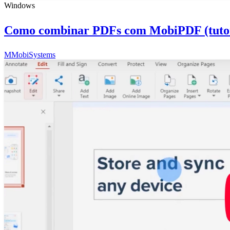
Windows
Como combinar PDFs com MobiPDF (tutor
M
MobiSystems