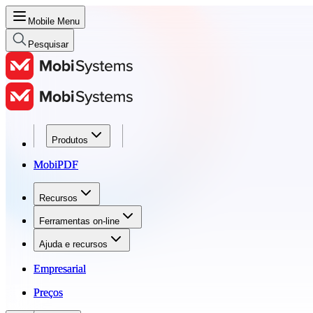
Mobile Menu
Pesquisar
Produtos
Produtos
MobiPDF
MobiPDF
Recursos
Recursos
Ferramentas on-line
Ferramentas on-line
Ajuda e recursos
Ajuda e recursos
Empresarial
Empresarial
Preços
Preços