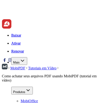
Baixar
Baixar
Ativar
Ativar
Renovar
Renovar
Mais
MobiPDF
Tutoriais em Vídeo
Como achatar seus arquivos PDF usando MobiPDF (tutorial em
vídeo)
Produtos
MobiOffice