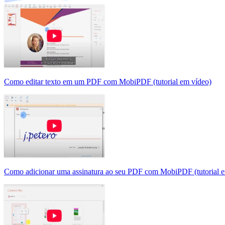
Como editar texto em um PDF com MobiPDF (tutorial em vídeo)
Como adicionar uma assinatura ao seu PDF com MobiPDF (tutorial e