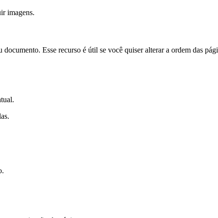
uir imagens.
ocumento. Esse recurso é útil se você quiser alterar a ordem das págin
tual.
las.
o.