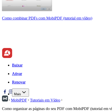
Como combinar PDFs com MobiPDF (tutorial em vídeo)
Baixar
Baixar
Ativar
Ativar
Renovar
Renovar
Mais
MobiPDF
Tutoriais em Vídeo
Como organizar as páginas do seu PDF com MobiPDF (tutorial em v