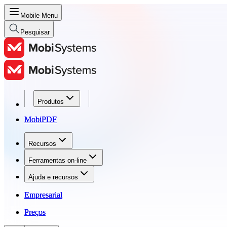
Mobile Menu
Pesquisar
Produtos
Produtos
MobiPDF
MobiPDF
Recursos
Recursos
Ferramentas on-line
Ferramentas on-line
Ajuda e recursos
Ajuda e recursos
Empresarial
Empresarial
Preços
Preços