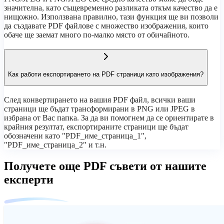
значителна, като същевременно разликата откъм качество да е
нищожно. Използвана правилно, тази функция ще ви позволи
да създавате PDF файлове с множество изображения, които
обаче ще заемат много по-малко място от обичайното.
Как работи експортирането на PDF страници като изображения?
След конвертирането на вашия PDF файл, всички ваши
страници ще бъдат трансформирани в PNG или JPEG в
избрана от Вас папка. За да ви помогнем да се ориентирате в
крайния резултат, експортираните страници ще бъдат
обозначени като "PDF_име_страница_1",
"PDF_име_страница_2" и т.н.
Получете още PDF съвети от нашите
експерти