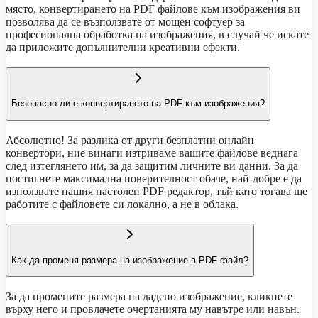
място, конвертирането на PDF файлове към изображения ви
позволява да се възползвате от мощен софтуер за
професионална обработка на изображения, в случай че искате
да приложите допълнителни креативни ефекти.
Безопасно ли е конвертирането на PDF към изображения?
Абсолютно! За разлика от други безплатни онлайн
конвертори, ние винаги изтриваме вашите файлове веднага
след изтеглянето им, за да защитим личните ви данни. За да
постигнете максимална поверителност обаче, най-добре е да
използвате нашия настолен PDF редактор, тъй като тогава ще
работите с файловете си локално, а не в облака.
Как да променя размера на изображение в PDF файл?
За да промените размера на дадено изображение, кликнете
върху него и провлачете очертанията му навътре или навън.