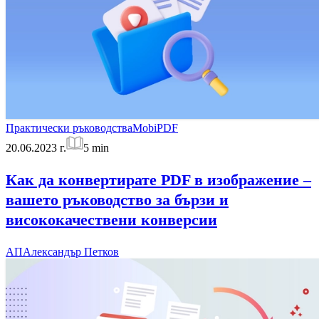
Практически ръководства
MobiPDF
20.06.2023 г.
5
min
Как да конвертирате PDF в изображение –
вашето ръководство за бързи и
висококачествени конверсии
АП
Александър Петков