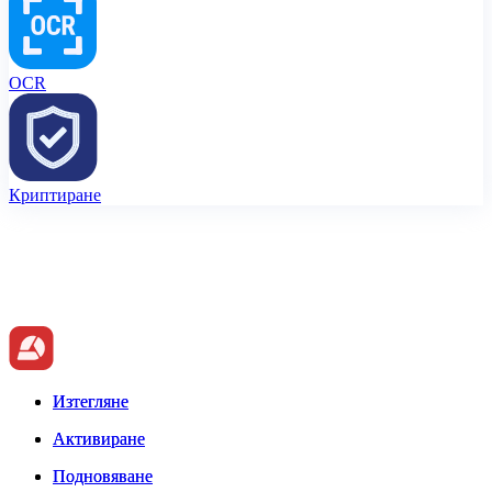
OCR
Криптиране
Изтегляне
Изтегляне
Активиране
Активиране
Подновяване
Подновяване