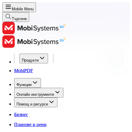
Mobile Menu
Търсене
Продукти
Продукти
MobiPDF
MobiPDF
Функции
Функции
Онлайн инструменти
Онлайн инструменти
Помощ и ресурси
Помощ и ресурси
Бизнес
Бизнес
Планове и цени
Планове и цени