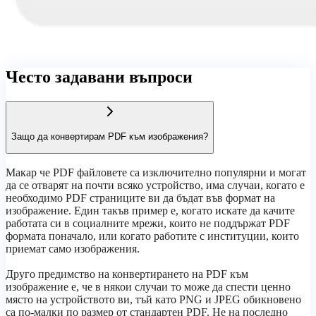
Често задавани въпроси
Защо да конвертирам PDF към изображения?
Макар че PDF файловете са изключително популярни и могат
да се отварят на почти всяко устройство, има случаи, когато е
необходимо PDF страниците ви да бъдат във формат на
изображение. Един такъв пример е, когато искате да качите
работата си в социалните мрежи, които не поддържат PDF
формата поначало, или когато работите с институции, които
приемат само изображения.
Друго предимство на конвертирането на PDF към
изображение е, че в някои случаи то може да спести ценно
място на устройството ви, тъй като PNG и JPEG обикновено
са по-малки по размер от стандартен PDF. Не на последно