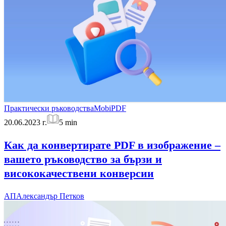
Практически ръководства
MobiPDF
20.06.2023 г.
5
min
Как да конвертирате PDF в изображение –
вашето ръководство за бързи и
висококачествени конверсии
АП
Александър Петков