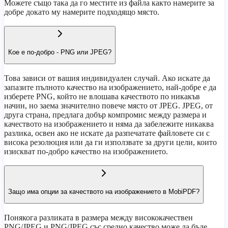
Можете също така да го местите из файла както намерите за
добре докато му намерите подходящо място.
Кое е по-добро - PNG или JPEG?
Това зависи от вашия индивидуален случай. Ако искате да
запазите пълното качество на изображението, най-добре е да
изберете PNG, който не влошава качеството по никакъв
начин, но заема значително повече място от JPEG. JPEG, от
друга страна, предлага добър компромис между размера и
качеството на изображението и няма да забележите никаква
разлика, освен ако не искате да разпечатате файловете си с
висока резолюция или да ги използвате за други цели, които
изискват по-добро качество на изображението.
Защо има опции за качеството на изображението в MobiPDF?
Понякога разликата в размера между висококачествен
PNG/JPEG и PNG/JPEG със средно качество може да бъде