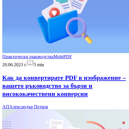
Практически ръководства
MobiPDF
20.06.2023 г.
5
min
Как да конвертирате PDF в изображение –
вашето ръководство за бързи и
висококачествени конверсии
АП
Александър Петков