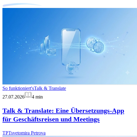
So funktioniert's
Talk & Translate
27.07.2026
4
min
Talk & Translate: Eine Übersetzungs-App
für Geschäftsreisen und Meetings
TP
Tsvetomira Petrova