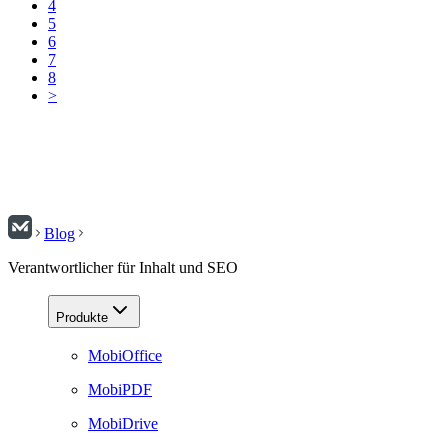
4
5
6
7
8
>
Blog
Verantwortlicher für Inhalt und SEO
Produkte
MobiOffice
MobiPDF
MobiDrive