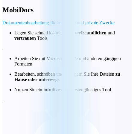
MobiDocs
Dokumentenbearbeitung für berufliche und private Zwecke
Legen Sie schnell los mit
benutzerfreundlichen
und
vertrauten
Tools
.
Arbeiten Sie mit Microsoft Office und anderen gängigen
Formaten
Bearbeiten, schreiben und speichern Sie Ihre Dateien
zu
Hause oder unterwegs
Nutzen Sie ein
intuitives
und kostengünstiges Tool
.