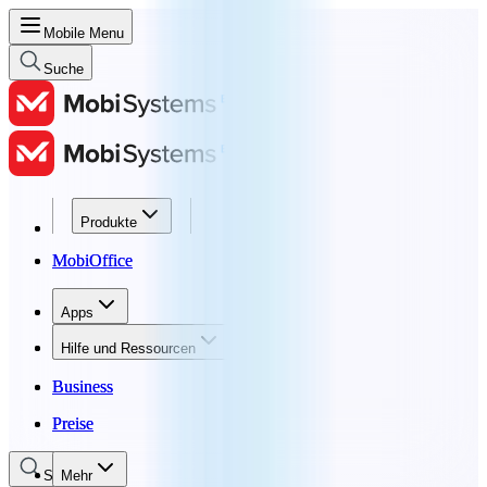
Mobile Menu
Suche
Produkte
Produkte
MobiOffice
MobiOffice
Apps
Apps
Hilfe und Ressourcen
Hilfe und Ressourcen
Business
Business
Preise
Preise
Suche
Mehr