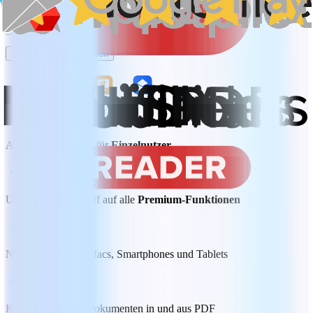
Monatlich
Jährlich
Jetzt kaufen
7 Tage kostenlos testen
Am besten geeignet für
Einzelnutzer
Unbegrenzter Zugriff auf alle
Premium-Funktionen
Nutzung auf PCs, Macs, Smartphones und Tablets
Konvertieren von Dokumenten in und aus PDF