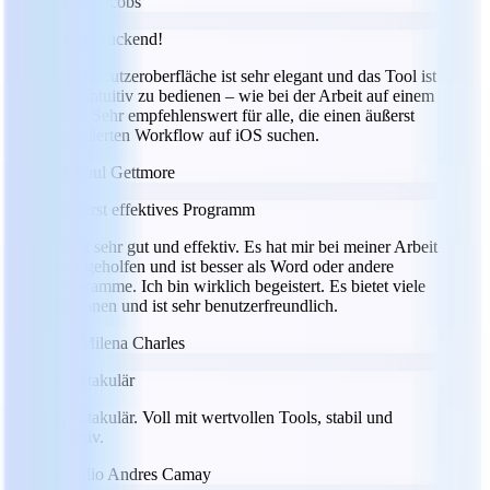
JJ
Jeff Jacobs
Beeindruckend!
Die Benutzeroberfläche ist sehr elegant und das Tool ist
sehr intuitiv zu bedienen – wie bei der Arbeit auf einem
Mac. Sehr empfehlenswert für alle, die einen äußerst
optimierten Workflow auf iOS suchen.
PG
Paul Gettmore
Äußerst effektives Programm
Es ist sehr gut und effektiv. Es hat mir bei meiner Arbeit
sehr geholfen und ist besser als Word oder andere
Programme. Ich bin wirklich begeistert. Es bietet viele
Optionen und ist sehr benutzerfreundlich.
MC
Milena Charles
Spektakulär
Spektakulär. Voll mit wertvollen Tools, stabil und
intuitiv.
JC
Julio Andres Camay