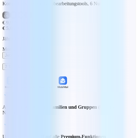
Komplette Suite von Bürobearbeitungstools, 6 Nutzer
€ 9,99
Sparen Sie 50%
€ 5,00
/Monat
Jährliche Abrechnung
Monatlich
Jährlich
Jetzt kaufen
7 Tage kostenlos testen
Am besten geeignet für
Familien und Gruppen
(bis zu sechs
Nutzer)
Unbegrenzter Zugriff auf alle
Premium-Funktionen