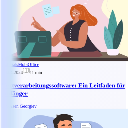
Tutorials
MobiOffice
30.04.2024
11
min
Textverarbeitungssoftware: Ein Leitfaden für
Anfänger
AG
Asen Georgiev