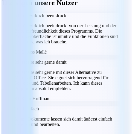
Das sagen unsere Nutzer
Ich bin wirklich beeindruckt
Ich bin wirklich beeindruckt von der Leistung und der
Benutzerfreundlichkeit dieses Programms. Die
Benutzeroberfläche ist intuitiv und die Funktionen sind
genau das, was ich brauche.
LM
Labass Mallé
Ich arbeite sehr gerne damit
Ich arbeite sehr gerne mit dieser Alternative zu
Microsoft Office. Sie eignet sich hervorragend für
Schreib- und Tabellenarbeiten. Ich kann dieses
Programm absolut empfehlen.
RH
Ryan Hoffman
Total einfach
Meine Dokumente lassen sich damit äußerst einfach
erstellen und bearbeiten.