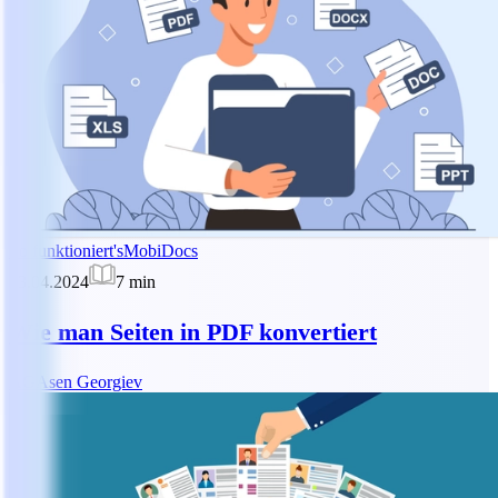
So funktioniert's
MobiDocs
23.04.2024
7
min
Wie man Seiten in PDF konvertiert
AG
Asen Georgiev