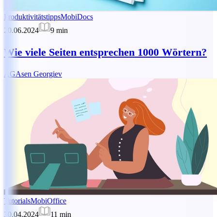
Produktivitätstipps
MobiDocs
20.06.2024
9
min
Wie viele Seiten entsprechen 1000 Wörtern?
AG
Asen Georgiev
Tutorials
MobiOffice
30.04.2024
11
min