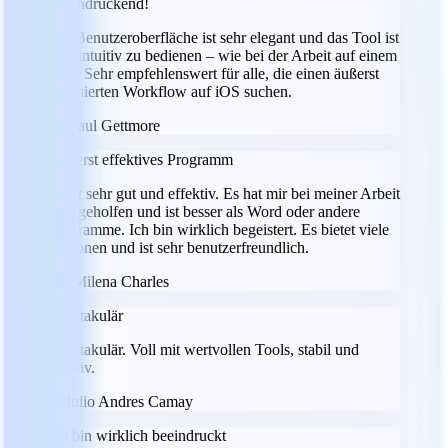
Beeindruckend!
Die Benutzeroberfläche ist sehr elegant und das Tool ist
sehr intuitiv zu bedienen – wie bei der Arbeit auf einem
Mac. Sehr empfehlenswert für alle, die einen äußerst
optimierten Workflow auf iOS suchen.
PG
Paul Gettmore
Äußerst effektives Programm
Es ist sehr gut und effektiv. Es hat mir bei meiner Arbeit
sehr geholfen und ist besser als Word oder andere
Programme. Ich bin wirklich begeistert. Es bietet viele
Optionen und ist sehr benutzerfreundlich.
MC
Milena Charles
Spektakulär
Spektakulär. Voll mit wertvollen Tools, stabil und
intuitiv.
JC
Julio Andres Camay
Ich bin wirklich beeindruckt