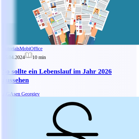
Tutorials
MobiOffice
15.04.2024
10
min
So sollte ein Lebenslauf im Jahr 2026
aussehen
AG
Asen Georgiev