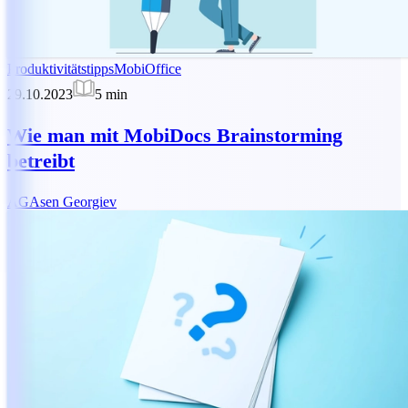
Produktivitätstipps
MobiOffice
29.10.2023
5
min
Wie man mit MobiDocs Brainstorming
betreibt
AG
Asen Georgiev