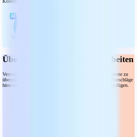
Kostenlos herunterladen
Überprüfen und zusammenarbeiten
Verwenden Sie
Änderungen nachverfolgen
, um Dokumente zu
überprüfen und nahtlos zusammenzuarbeiten, indem Sie Vorschläge
hinterlassen, Überarbeitungen verfolgen und Notizen hinzufügen.