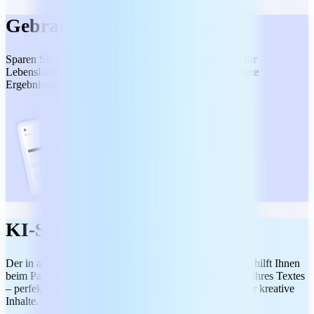
Gebrauchsfertige Vorlagen
Sparen Sie Zeit mit professionell gestalteten Vorlagen für
Lebensläufe, Anschreiben, Verträge und mehr für bessere
Ergebnisse.
KI-Schreibassistent
Der in allen MobiOffice-Plänen enthaltene KI-Assistent hilft Ihnen
beim Paraphrasieren, Zusammenfassen oder Verfeinern Ihres Textes
– perfekt für professionelle Bearbeitungen, Berichte oder kreative
Inhalte.