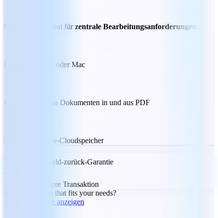
Eine Zahlung ideal für
zentrale Bearbeitungsanforderungen
Nutzung auf PC oder Mac
Konvertieren von Dokumenten in und aus PDF
5 GB MobiDrive-Cloudspeicher
30-tägige Geld-zurück-Garantie
Trustpilot
100 % sichere Transaktion
Don't see a plan that fits your needs?
Pläne und Preise anzeigen