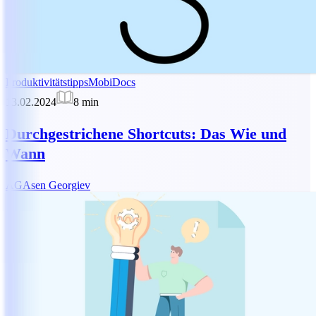
Produktivitätstipps
MobiDocs
13.02.2024
8
min
Durchgestrichene Shortcuts: Das Wie und
Wann
AG
Asen Georgiev