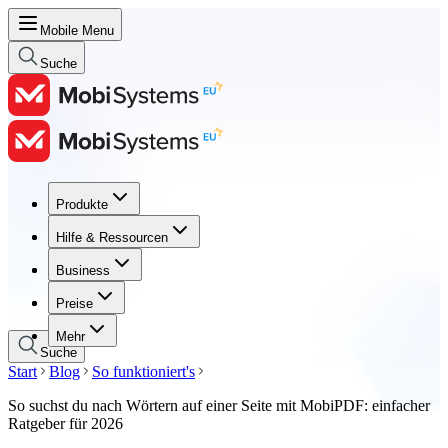
Mobile Menu
Suche
Produkte
Produkte
Hilfe & Ressourcen
Hilfe & Ressourcen
Business
Business
Preise
Preise
Mehr
Suche
Start
Blog
So funktioniert's
So suchst du nach Wörtern auf einer Seite mit MobiPDF: einfacher
Ratgeber für 2026